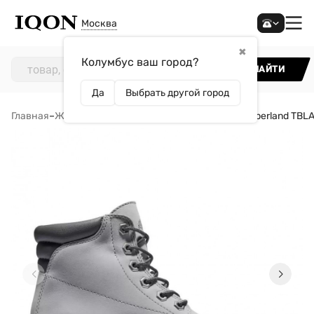
Москва
✖
Колумбус ваш город?
НАЙТИ
Да
Выбрать другой город
Главная
–
Женщинам
–
Обувь
–
Ботинки
–
Ботинки Timberland TB