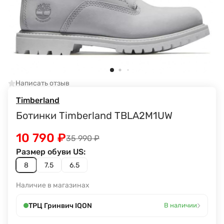
Написать отзыв
Timberland
Ботинки Timberland TBLA2M1UW
10 790
₽
35 990
₽
Размер обуви US:
8
7.5
6.5
Наличие в магазинах
›
ТРЦ Гринвич IQON
В наличии