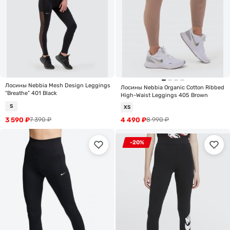
Лосины Nebbia Mesh Design Leggings
Лосины Nebbia Organic Cotton Ribbed
“Breathe” 401 Black
High-Waist Leggings 405 Brown
S
XS
3 590
₽
4 490
₽
7 390
₽
8 990
₽
-20%