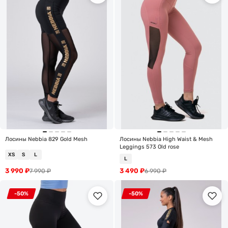
Лосины Nebbia 829 Gold Mesh
Лосины Nebbia High Waist & Mesh
Leggings 573 Old rose
XS
S
L
L
3 990
₽
3 490
₽
7 990
₽
6 990
₽
-50%
-50%