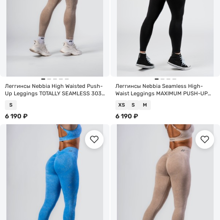
Леггинсы Nebbia High Waisted Push-
Леггинсы Nebbia Seamless High-
Up Leggings TOTALLY SEAMLESS 303
Waist Leggings MAXIMUM PUSH-UP
Cream
302 Black
S
XS
S
M
6 190
₽
6 190
₽