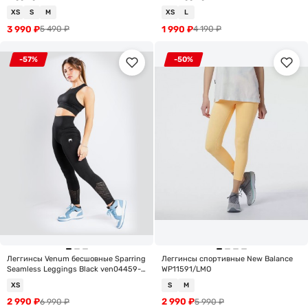
XS
S
M
XS
L
3 990
₽
1 990
₽
5 490
₽
4 190
₽
-57%
-50%
Леггинсы Venum бесшовные Sparring
Леггинсы спортивные New Balance
Seamless Leggings Black ven04459-
WP11591/LMO
001
XS
S
M
2 990
₽
2 990
₽
6 990
₽
5 990
₽