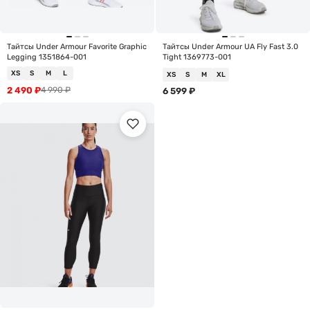
Тайтсы Under Armour Favorite Graphic
Тайтсы Under Armour UA Fly Fast 3.0
Legging 1351864-001
Tight 1369773-001
XS
S
M
L
XS
S
M
XL
2 490
₽
4 990
₽
6 599
₽