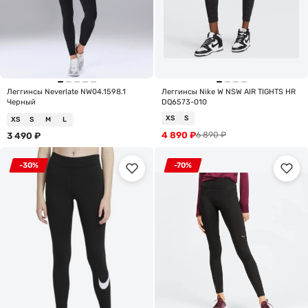
Леггинсы Neverlate NW04.1598.1
Леггинсы Nike W NSW AIR TIGHTS HR
Черный
DQ6573-010
XS
S
XS
S
M
L
4 890
₽
6 890
₽
3 490
₽
-30%
-70%