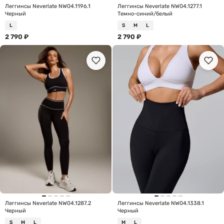
Леггинсы Neverlate NW04.1196.1
Леггинсы Neverlate NW04.1277.1
Черный
Темно-синий/белый
L
S
M
L
2 790
₽
2 790
₽
Леггинсы Neverlate NW04.1287.2
Леггинсы Neverlate NW04.1338.1
Черный
Черный
S
M
L
M
L