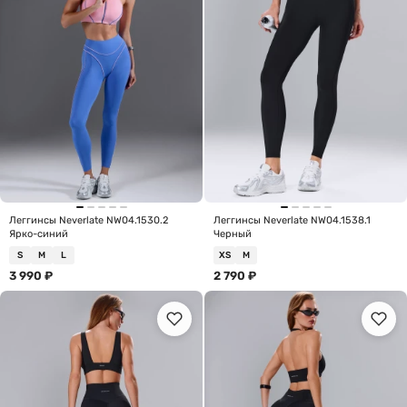
Леггинсы Neverlate NW04.1530.2
Леггинсы Neverlate NW04.1538.1
Ярко-синий
Черный
S
M
L
XS
M
3 990
₽
2 790
₽