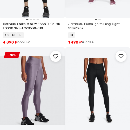
Леггинсы Nike W NSW ESSNTL GX MR
Леггинсы Puma Ignite Long Tight
LGGNG SWSH CZ8530-010
51826902
XS
M
L
M
4 890
₽
1 490
₽
6 990
₽
4 990
₽
-70%