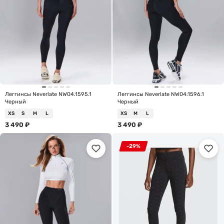
Леггинсы Neverlate NW04.1595.1
Леггинсы Neverlate NW04.1596.1
Черный
Черный
XS
S
M
L
XS
M
L
3 490
₽
3 490
₽
-29%