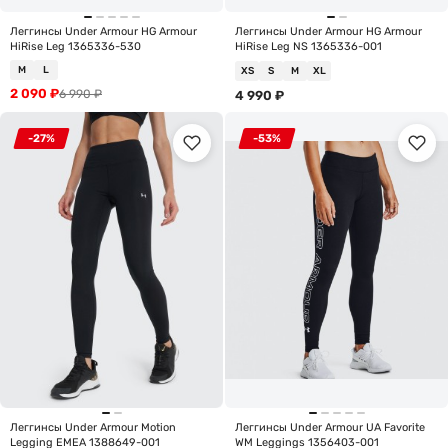
Леггинсы Under Armour HG Armour
Леггинсы Under Armour HG Armour
HiRise Leg 1365336-530
HiRise Leg NS 1365336-001
M
L
XS
S
M
XL
2 090
₽
6 990
₽
4 990
₽
-27%
-53%
Леггинсы Under Armour Motion
Леггинсы Under Armour UA Favorite
Legging EMEA 1388649-001
WM Leggings 1356403-001