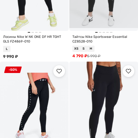
Лосины Nike W NK ONE DF HR TGHT
Тайтсы Nike Sportswear Essential
GLS FZ4869-010
CZ8528-010
XS
S
M
L
4 790
₽
5 990
₽
9 990
₽
-50%