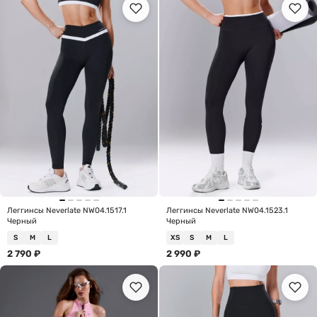
Леггинсы Neverlate NW04.1517.1
Леггинсы Neverlate NW04.1523.1
Черный
Черный
S
M
L
XS
S
M
L
2 790
₽
2 990
₽