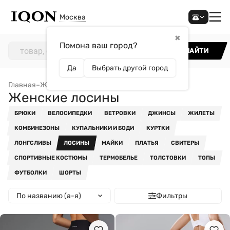
Москва
✖
Помона ваш город?
НАЙТИ
Да
Выбрать другой город
Главная
–
Женщинам
–
Одежда
–
Женские лосины
Женские лосины
БРЮКИ
ВЕЛОСИПЕДКИ
ВЕТРОВКИ
ДЖИНСЫ
ЖИЛЕТЫ
КОМБИНЕЗОНЫ
КУПАЛЬНИКИ И БОДИ
КУРТКИ
ЛОНГСЛИВЫ
ЛОСИНЫ
МАЙКИ
ПЛАТЬЯ
СВИТЕРЫ
СПОРТИВНЫЕ КОСТЮМЫ
ТЕРМОБЕЛЬЕ
ТОЛСТОВКИ
ТОПЫ
ФУТБОЛКИ
ШОРТЫ
По названию (а-я)
Фильтры