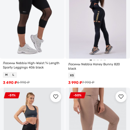
Лосины Nebbia High-Waist ¾ Length
Лосины Nebbia Honey Bunny 820
Sporty Leggings 406 black
black
M
L
XS
3 490
₽
3 990
₽
6 990
₽
7 990
₽
-51%
-50%