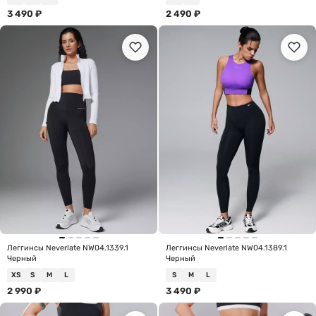
3 490
₽
2 490
₽
Леггинсы Neverlate NW04.1339.1
Леггинсы Neverlate NW04.1389.1
Черный
Черный
XS
S
M
L
S
M
L
2 990
₽
3 490
₽