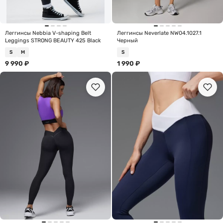
Леггинсы Nebbia V-shaping Belt
Леггинсы Neverlate NW04.1027.1
Leggings STRONG BEAUTY 425 Black
Черный
S
M
S
9 990
₽
1 990
₽