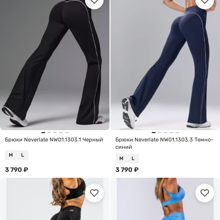
Брюки Neverlate NW01.1303.1 Черный
Брюки Neverlate NW01.1303.3 Темно-
синий
M
L
M
L
3 790
₽
3 790
₽