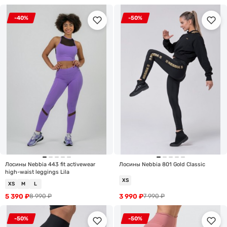
-40%
-50%
Лосины Nebbia 443 fit activewear
Лосины Nebbia 801 Gold Classic
high-waist leggings Lila
XS
XS
M
L
5 390
₽
3 990
₽
8 990
₽
7 990
₽
-50%
-50%