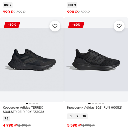
OSFY
OSFM
990
₽
990
₽
2 399
₽
2 399
₽
-60%
-60%
Кроссовки Adidas TERREX
Кроссовки Adidas EQ21 RUN H00521
SOULSTRIDE R.RDY FZ3036
8
9
10
7.5
4 990
₽
5 590
₽
12 490
₽
13 990
₽