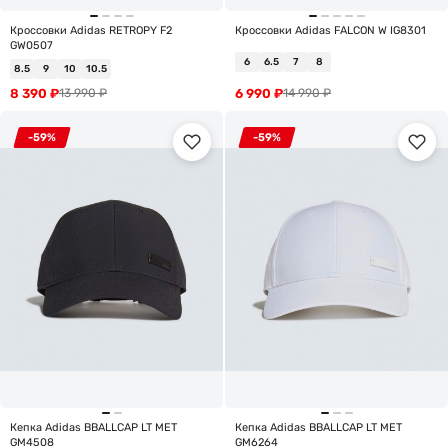
Кроссовки Adidas RETROPY F2
Кроссовки Adidas FALCON W IG8301
GW0507
6
6.5
7
8
8.5
9
10
10.5
8 390
₽
6 990
₽
13 990
₽
14 990
₽
-59%
-59%
Кепка Adidas BBALLCAP LT MET
Кепка Adidas BBALLCAP LT MET
GM4508
GM6264