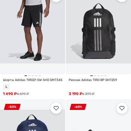
Шорты Adidas TIRO21 SW SHO GM7345
Рюкзак Adidas TIRO BP GH7259
L
1 490
₽
3 190
₽
4 699
₽
6 399
₽
-50%
-60%