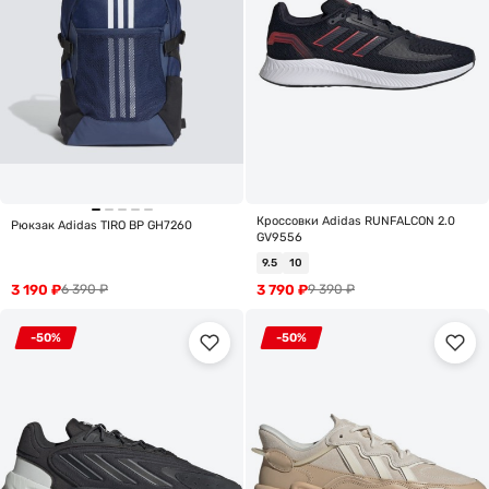
Кроссовки Adidas RUNFALCON 2.0
Рюкзак Adidas TIRO BP GH7260
GV9556
9.5
10
3 190
₽
3 790
₽
6 390
₽
9 390
₽
-50%
-50%