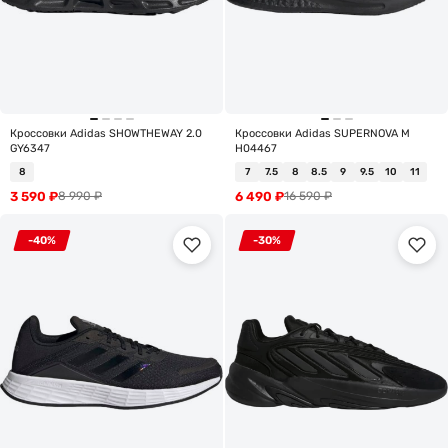
Кроссовки Adidas SHOWTHEWAY 2.0
Кроссовки Adidas SUPERNOVA M
GY6347
H04467
8
7
7.5
8
8.5
9
9.5
10
11
3 590
₽
6 490
₽
8 990
₽
16 590
₽
-40%
-30%