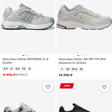
Кроссовки Adidas RESPONSE CL W
Кроссовки Adidas ADI ORI FTW MEN
ID4290
Response CL GZ1562
4.5
6
6.5
7.5
8
7
10
10.5
12
11 990
₽
15 990
₽
14 990
₽
-59%