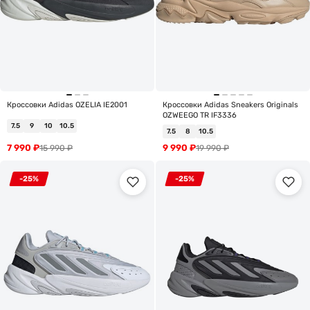
Кроссовки Adidas OZELIA IE2001
Кроссовки Adidas Sneakers Originals
OZWEEGO TR IF3336
7.5
9
10
10.5
7.5
8
10.5
7 990
₽
9 990
₽
15 990
₽
19 990
₽
-25%
-25%