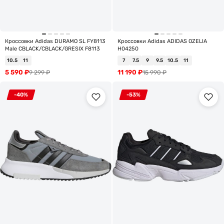
Кроссовки Adidas DURAMO SL FY8113
Кроссовки Adidas ADIDAS OZELIA
Male CBLACK/CBLACK/GRESIX F8113
H04250
10.5
11
7
7.5
9
9.5
10.5
11
5 590
₽
11 190
₽
9 299
₽
15 990
₽
-40%
-53%