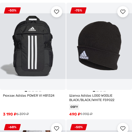
-50%
-75%
Рюкзак Adidas POWER VI HB1324
Шапка Adidas LOGO WOOLIE
BLACK/BLACK/WHITE FS9022
OSFY
3 190
₽
490
₽
6 399
₽
1 990
₽
-68%
-50%