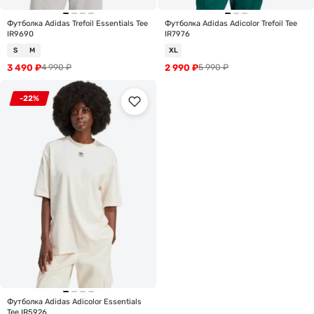
Футболка Adidas Trefoil Essentials Tee
Футболка Adidas Adicolor Trefoil Tee
IR9690
IR7976
S
M
XL
3 490
₽
2 990
₽
4 990
₽
5 990
₽
-22%
Футболка Adidas Adicolor Essentials
Tee IR5926