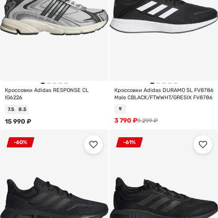
Кроссовки Adidas RESPONSE CL
Кроссовки Adidas DURAMO SL FV8786
IG6226
Male CBLACK/FTWWHT/GRESIX FV8786
9
7.5
8.5
3 790
₽
9 299
₽
15 990
₽
-60%
-61%