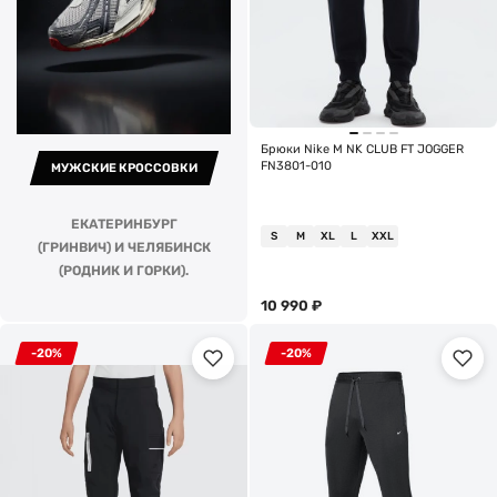
Брюки Nike M NK CLUB FT JOGGER
FN3801-010
МУЖСКИЕ КРОССОВКИ
ЕКАТЕРИНБУРГ
S
M
XL
L
XXL
(ГРИНВИЧ) И ЧЕЛЯБИНСК
(РОДНИК И ГОРКИ).
10 990
₽
-20%
-20%