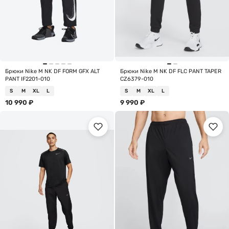
Брюки Nike M NK DF FORM GFX ALT
Брюки Nike M NK DF FLC PANT TAPER
PANT IF2201-010
CZ6379-010
S
M
XL
L
S
M
XL
L
10 990
₽
9 990
₽