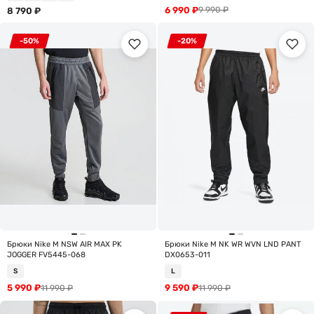
6 990
₽
9 990
₽
8 790
₽
-50%
-20%
Брюки Nike M NSW AIR MAX PK
Брюки Nike M NK WR WVN LND PANT
JOGGER FV5445-068
DX0653-011
S
L
5 990
₽
9 590
₽
11 990
₽
11 990
₽