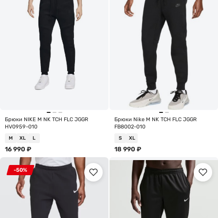
Брюки NIKE M NK TCH FLC JGGR
Брюки Nike M NK TCH FLC JGGR
HV0959-010
FB8002-010
M
XL
L
S
XL
16 990
₽
18 990
₽
-50%