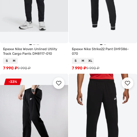
Брюки Nike Woven Unlined Utility
Брюки Nike Strike22 Pant DH9386-
Track Cargo Pants DM8117-010
070
S
M
S
M
XL
7 990
₽
7 990
₽
9 990
₽
9 990
₽
-33%