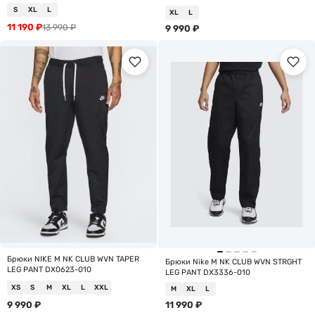
S
XL
L
XL
L
11 190
₽
13 990
₽
9 990
₽
Брюки NIKE M NK CLUB WVN TAPER
Брюки Nike M NK CLUB WVN STRGHT
LEG PANT DX0623-010
LEG PANT DX3336-010
XS
S
M
XL
L
XXL
M
XL
L
9 990
₽
11 990
₽