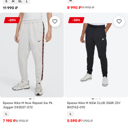
M
S
M
XL
L
8 990
₽
11 990
₽
11 990
₽
-20%
-30%
Брюки Nike M Nsw Repeat Sw Pk
Брюки Nike M NSW CLUB JGGR JSY
Jogger DX2027-072
BV2762-010
L
L
7 190
₽
5 590
₽
8 990
₽
7 990
₽