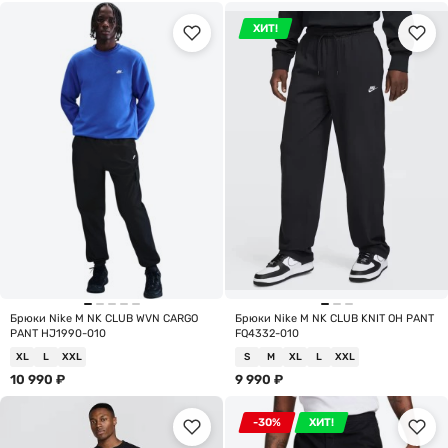
ХИТ!
Брюки Nike M NK CLUB WVN CARGO
Брюки Nike M NK CLUB KNIT OH PANT
PANT HJ1990-010
FQ4332-010
XL
L
XXL
S
M
XL
L
XXL
10 990
₽
9 990
₽
-30%
ХИТ!