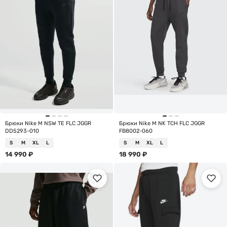
Брюки Nike M NSW TE FLC JGGR
Брюки Nike M NK TCH FLC JGGR
DD5293-010
FB8002-060
S
M
XL
L
S
M
XL
L
14 990
₽
18 990
₽