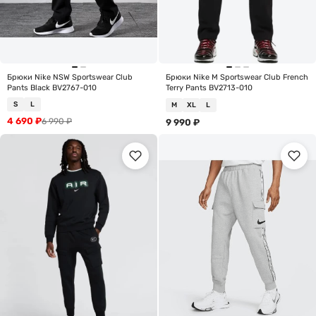
Брюки Nike NSW Sportswear Club
Брюки Nike M Sportswear Club French
Pants Black BV2767-010
Terry Pants BV2713-010
S
L
M
XL
L
4 690
₽
6 990
₽
9 990
₽