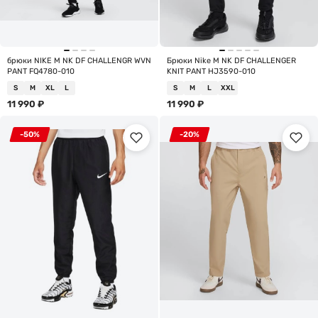
брюки NIKE M NK DF CHALLENGR WVN
Брюки Nike M NK DF CHALLENGER
PANT FQ4780-010
KNIT PANT HJ3590-010
S
M
XL
L
S
M
L
XXL
11 990
₽
11 990
₽
-50%
-20%