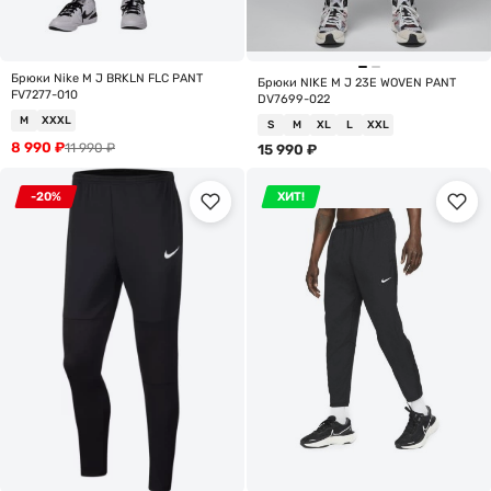
Брюки Nike M J BRKLN FLC PANT
Брюки NIKE M J 23E WOVEN PANT
FV7277-010
DV7699-022
M
XXXL
S
M
XL
L
XXL
8 990
₽
11 990
₽
15 990
₽
-20%
ХИТ!