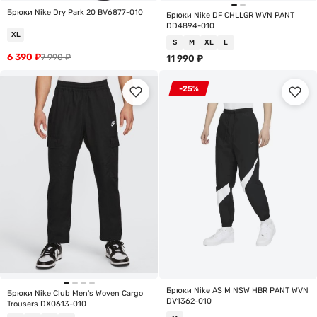
Брюки Nike Dry Park 20 BV6877-010
Брюки Nike DF CHLLGR WVN PANT
DD4894-010
XL
S
M
XL
L
6 390
₽
7 990
₽
11 990
₽
-25%
Брюки Nike AS M NSW HBR PANT WVN
Брюки Nike Club Men's Woven Cargo
DV1362-010
Trousers DX0613-010