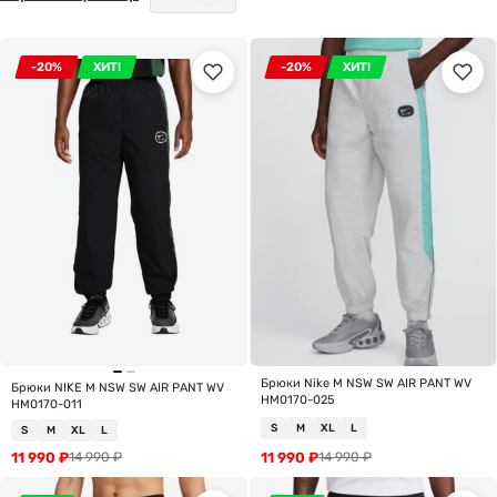
-20%
ХИТ!
-20%
ХИТ!
Брюки Nike M NSW SW AIR PANT WV
Брюки NIKE M NSW SW AIR PANT WV
HM0170-025
HM0170-011
S
M
XL
L
S
M
XL
L
11 990
₽
11 990
₽
14 990
₽
14 990
₽