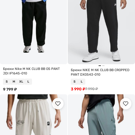
Брюки Nike M NK CLUB BB OS PANT
Брюки NIKE M NK CLUB BB CROPPED
JDI IF1645-010
PANT DX0543-010
S
M
XL
L
S
L
3 990
₽
7 990
₽
9 799
₽