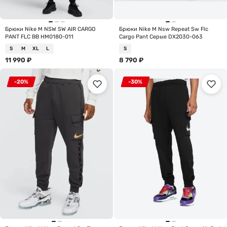
Брюки Nike M NSW SW AIR CARGO
Брюки Nike M Nsw Repeat Sw Flc
PANT FLC BB HM0180-011
Cargo Pant Серые DX2030-063
S
M
XL
L
S
11 990
₽
8 790
₽
-20%
-30%