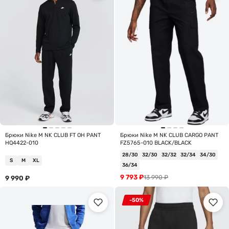
Брюки Nike M NK CLUB FT OH PANT
Брюки Nike M NK CLUB CARGO PANT
HQ4422-010
FZ5765-010 BLACK/BLACK
28/30
32/30
32/32
32/34
34/30
S
M
XL
36/34
9 793
₽
13 990
₽
9 990
₽
-50%