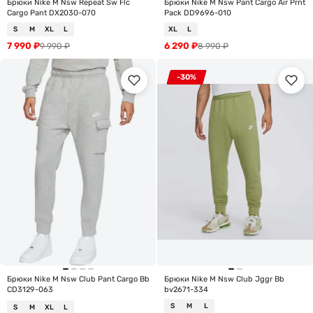
Брюки Nike M Nsw Repeat Sw Flc
Брюки Nike M Nsw Pant Cargo Air Prnt
Cargo Pant DX2030-070
Pack DD9696-010
S
M
XL
L
XL
L
7 990
₽
6 290
₽
9 990
₽
8 990
₽
-30%
Брюки Nike M Nsw Club Pant Cargo Bb
Брюки Nike M Nsw Club Jggr Bb
CD3129-063
bv2671-334
S
M
L
S
M
XL
L