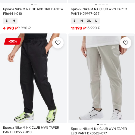
Брюки Nike M NK DF ACD TRK PANT W
Брюки Nike M NK CLUB WVN TAPER
FB6441-010
PANT HJ1997-297
S
M
S
M
XL
L
4 990
₽
11 190
₽
9 990
₽
13 990
₽
-20%
Брюки Nike M NK CLUB WVN TAPER
Брюки Nike M NK CLUB WVN TAPER
PANT HJ1997-010
LEG PANT DX0623-077