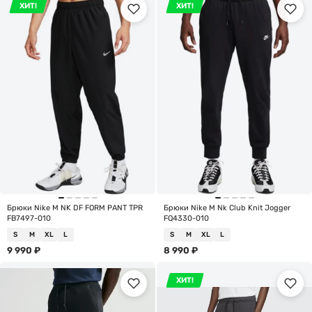
ХИТ!
ХИТ!
Брюки Nike M NK DF FORM PANT TPR
Брюки Nike M Nk Club Knit Jogger
FB7497-010
FQ4330-010
S
M
XL
L
S
M
XL
L
9 990
₽
8 990
₽
ХИТ!