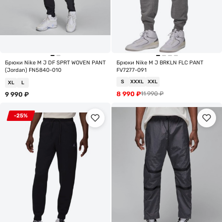
Брюки Nike M J DF SPRT WOVEN PANT
Брюки Nike M J BRKLN FLC PANT
(Jordan) FN5840-010
FV7277-091
S
XXXL
XXL
XL
L
8 990
₽
11 990
₽
9 990
₽
-25%