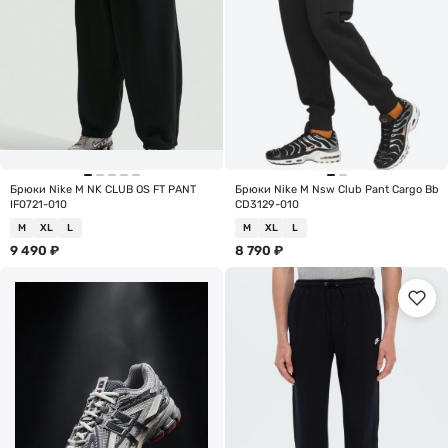
Брюки Nike M NK CLUB OS FT PANT
Брюки Nike M Nsw Club Pant Cargo Bb
IF0721-010
CD3129-010
M
XL
L
M
XL
L
9 490
₽
8 790
₽