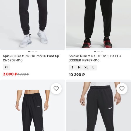
Брюки Nike M Nk Flc Park20 Pant Kp
Брюки Nike M NK DF UV FLEX FLC
CW6907-010
JOGGER IF2989-010
XL
S
M
XL
L
3 890
₽
7 790
₽
10 290
₽