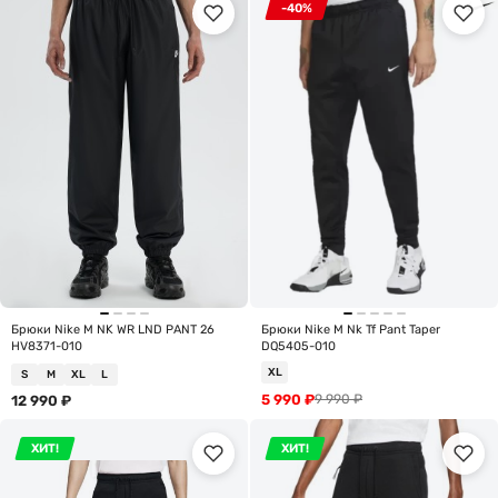
-40%
Брюки Nike M NK WR LND PANT 26
Брюки Nike M Nk Tf Pant Taper
HV8371-010
DQ5405-010
XL
S
M
XL
L
5 990
₽
9 990
₽
12 990
₽
ХИТ!
ХИТ!