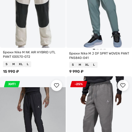
Брюки Nike M NK AIR HYBRID UTL
Брюки Nike M J DF SPRT WOVEN PANT
PANT IO0570-072
FN5840-041
S
M
XL
L
S
M
XL
L
15 990
₽
9 990
₽
ХИТ!
-25%