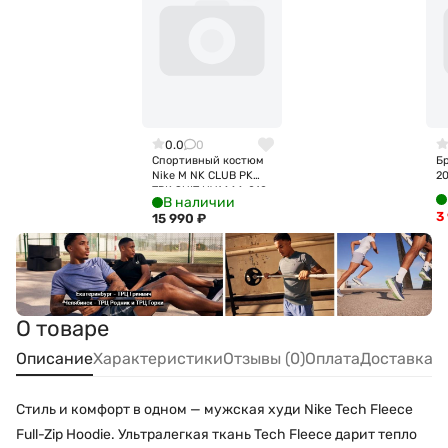
0.0
0
Спортивный костюм
Бр
Nike M NK CLUB PK
2
TRK SUIT HV1444-010
В наличии
3
15 990
₽
О товаре
Описание
Характеристики
Отзывы (0)
Оплата
Доставка
Стиль и комфорт в одном — мужская худи Nike Tech Fleece
Full-Zip Hoodie. Ультралегкая ткань Tech Fleece дарит тепло