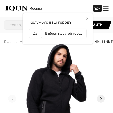
Москва
✖
Колумбус ваш город?
НАЙТИ
Да
Выбрать другой город
Главная
–
Мужчинам
–
Одежда
–
Толстовки
–
Толстовка Nike M Nk T