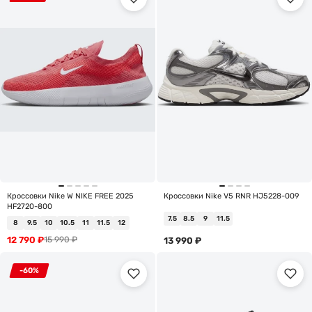
Кроссовки Nike W NIKE FREE 2025
Кроссовки Nike V5 RNR HJ5228-009
HF2720-800
7.5
8.5
9
11.5
8
9.5
10
10.5
11
11.5
12
12 790
₽
15 990
₽
13 990
₽
-60%