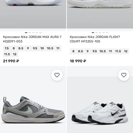
Кроссовки Nike JORDAN MAX AURA 7
Кроссовки Nike JORDAN FLIGHT
HQ2091-003
COURT HF3255-105
7.5
8
8.5
9
9.5
10
10.5
11
8
8.5
9
9.5
10.5
11
11.5
12
11.5
12
21 990
₽
18 990
₽