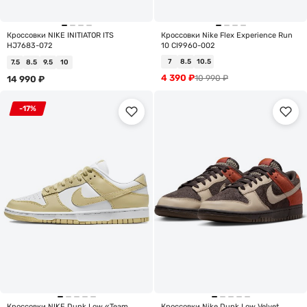
Кроссовки NIKE INITIATOR ITS
Кроссовки Nike Flex Experience Run
HJ7683-072
10 CI9960-002
7
8.5
10.5
7.5
8.5
9.5
10
4 390
₽
10 990
₽
14 990
₽
-17%
Кроссовки NIKE Dunk Low «Team
Кроссовки Nike Dunk Low Velvet