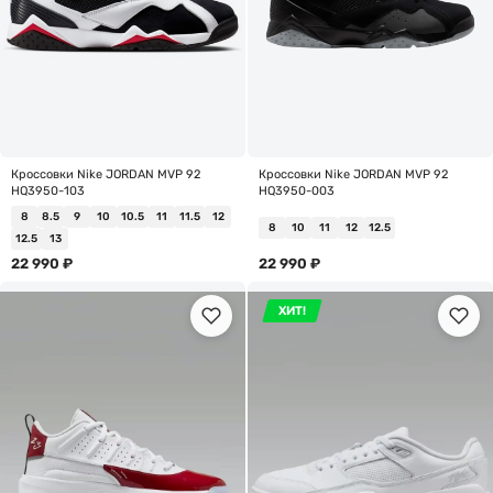
Кроссовки Nike JORDAN MVP 92
Кроссовки Nike JORDAN MVP 92
HQ3950-103
HQ3950-003
8
8.5
9
10
10.5
11
11.5
12
8
10
11
12
12.5
12.5
13
22 990
₽
22 990
₽
ХИТ!