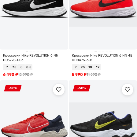
Кроссовки Nike REVOLUTION 6 NN
Кроссовки Nike REVOLUTION 6 NN 4E
DC3728-003
DD8475-601
7
7.5
8
8.5
7
9.5
10
12
6 490
₽
5 990
₽
12 990
₽
11 990
₽
-50%
-58%