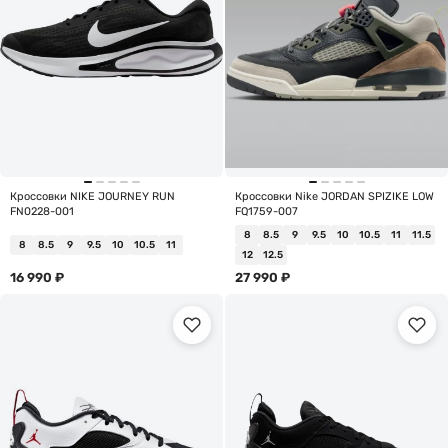
Кроссовки NIKE JOURNEY RUN
Кроссовки Nike JORDAN SPIZIKE LOW
FN0228-001
FQ1759-007
8
8.5
9
9.5
10
10.5
11
11.5
8
8.5
9
9.5
10
10.5
11
12
12.5
16 990
₽
27 990
₽