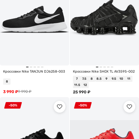
Кроссовки Nike TANJUN DJ6258-003
Кроссовки Nike SHOX TL AV3595-002
7
7.5
8
8.5
9
9.5
10
11
8
11.5
12
3 990
₽
9 990
₽
25 990
₽
-50%
-50%