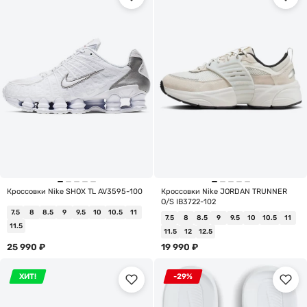
Кроссовки Nike SHOX TL AV3595-100
Кроссовки Nike JORDAN TRUNNER
O/S IB3722-102
7.5
8
8.5
9
9.5
10
10.5
11
7.5
8
8.5
9
9.5
10
10.5
11
11.5
11.5
12
12.5
25 990
₽
19 990
₽
ХИТ!
-29%