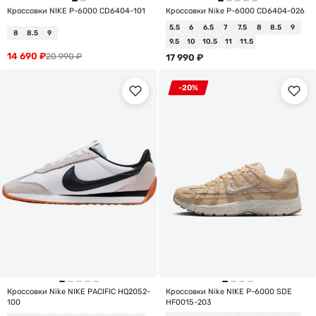
Кроссовки NIKE P-6000 CD6404-101
Кроссовки Nike P-6000 CD6404-026
5.5
6
6.5
7
7.5
8
8.5
9
8
8.5
9
9.5
10
10.5
11
11.5
14 690
₽
20 990
₽
17 990
₽
-20%
Кроссовки Nike NIKE PACIFIC HQ2052-
Кроссовки Nike NIKE P-6000 SDE
100
HF0015-203