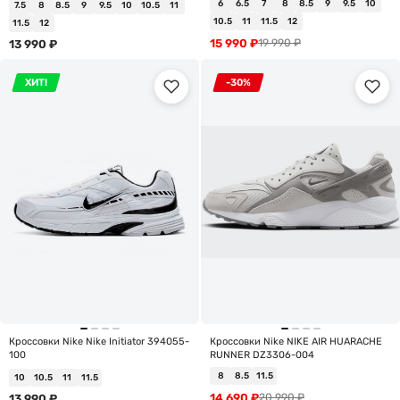
6
6.5
7
8
8.5
9
9.5
10
7.5
8
8.5
9
9.5
10
10.5
11
10.5
11
11.5
12
11.5
12
15 990
₽
19 990
₽
13 990
₽
ХИТ!
-30%
Кроссовки Nike Nike Initiator 394055-
Кроссовки Nike NIKE AIR HUARACHE
100
RUNNER DZ3306-004
8
8.5
11.5
10
10.5
11
11.5
14 690
₽
20 990
₽
13 990
₽