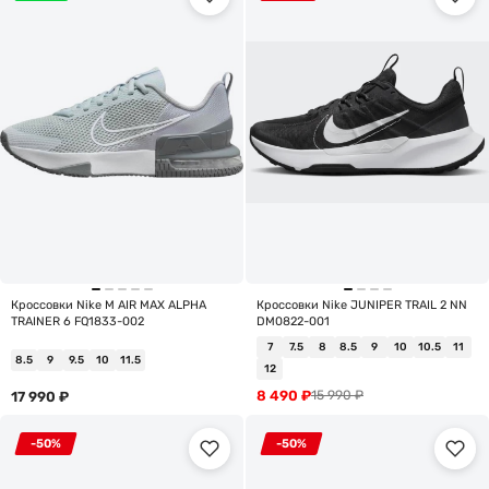
Кроссовки Nike M AIR MAX ALPHA
Кроссовки Nike JUNIPER TRAIL 2 NN
TRAINER 6 FQ1833-002
DM0822-001
7
7.5
8
8.5
9
10
10.5
11
8.5
9
9.5
10
11.5
12
8 490
₽
15 990
₽
17 990
₽
-50%
-50%