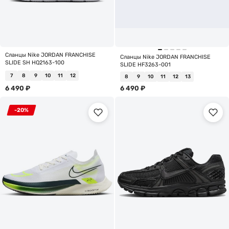
Сланцы Nike JORDAN FRANCHISE
Сланцы Nike JORDAN FRANCHISE
SLIDE SH HQ2163-100
SLIDE HF3263-001
7
8
9
10
11
12
8
9
10
11
12
13
6 490
₽
6 490
₽
-20%