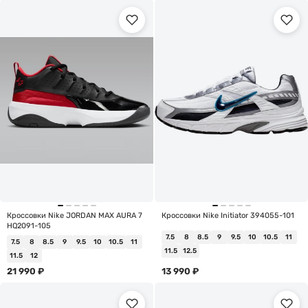
Кроссовки Nike JORDAN MAX AURA 7
Кроссовки Nike Initiator 394055-101
HQ2091-105
7.5
8
8.5
9
9.5
10
10.5
11
7.5
8
8.5
9
9.5
10
10.5
11
11.5
12.5
11.5
12
21 990
₽
13 990
₽