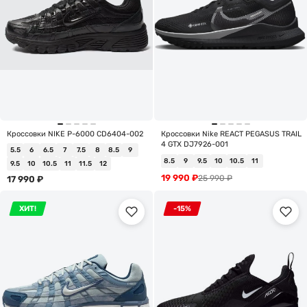
Кроссовки NIKE P-6000 CD6404-002
Кроссовки Nike REACT PEGASUS TRAIL
4 GTX DJ7926-001
5.5
6
6.5
7
7.5
8
8.5
9
8.5
9
9.5
10
10.5
11
9.5
10
10.5
11
11.5
12
19 990
₽
25 990
₽
17 990
₽
ХИТ!
-15%