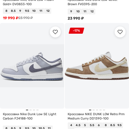
Gold» DV0833-100
Brown FV0395-200
8
8.5
9
9.5
10
11
12
9
10
11
12
19 990
₽
23 990
₽
23 990
₽
-17%
Кроссовки Nike Dunk Low SE Light
Кроссовки NIKE DUNK LOW Retro Prm
Carbon FJ4188-100
Medium Curry DD1390-100
4
4.5
5
5.5
6
8
8.5
9.5
8
8.5
9
9.5
10
10.5
11