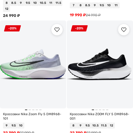
8
8.5
9
9.5
10
10.5
11
11.5
7
8
8.5
9
9.5
10
11
12
19 990
₽
24 990
₽
24 990
₽
-20%
-20%
Кроссовки Nike Zoom Fly 5 DM8968-
Кроссовки Nike ZOOM FLY 5 DM8968-
101
001
9
9.5
10
8
9
9.5
10.5
11.5
12
22 390
₽
22 390
₽
27 990
₽
27 990
₽