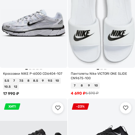
Кроссовки NIKE P-6000 CD6404-107
Пантолеты Nike VICTORI ONE SLIDE
CN9675-100
5.5
7
7.5
8
8.5
9
9.5
10
7
8
9
10
10.5
12
4 690
₽
6 590
₽
17 990
₽
ХИТ!
-23%