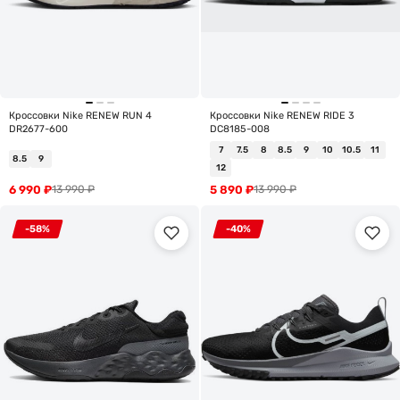
Кроссовки Nike RENEW RUN 4
Кроссовки Nike RENEW RIDE 3
DR2677-600
DC8185-008
7
7.5
8
8.5
9
10
10.5
11
8.5
9
12
6 990
₽
5 890
₽
13 990
₽
13 990
₽
-58%
-40%