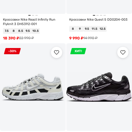
Кроссовки Nike React Infinity Run
Кроссовки Nike Quest 5 DD0204-003
Flyknit 3 DH5392-001
8
9
9.5
11.5
12.5
7.5
8
8.5
9.5
10.5
18 390
₽
9 990
₽
22 990
₽
14 990
₽
-30%
ХИТ!