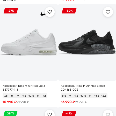
-27%
-30%
Кроссовки Nike M Air Max Ltd 3
Кроссовки Nike M Air Max Excee
687977-111
CD4165-003
7.5
8
9
9.5
10.5
11
12
8.5
9
9.5
10.5
11
11.5
12.5
15 990
₽
13 990
₽
21 990
₽
19 990
₽
ХИТ!
-47%