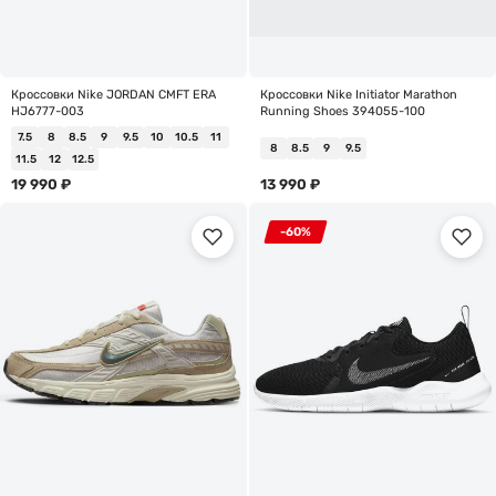
Кроссовки Nike JORDAN CMFT ERA
Кроссовки Nike Initiator Marathon
HJ6777-003
Running Shoes 394055-100
7.5
8
8.5
9
9.5
10
10.5
11
8
8.5
9
9.5
11.5
12
12.5
19 990
₽
13 990
₽
-60%