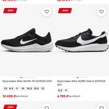
-50%
-60%
Кроссовки Nike Winflo 10 DV4022-003
Кроссовки Nike Waffle Debut DH9522-
001
7.5
8.5
9
10
10.5
12.5
13
8.5
9
12 490
₽
6 790
₽
24 990
₽
16 990
₽
-20%