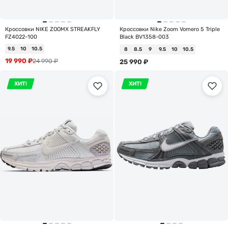
Кроссовки NIKE ZOOMX STREAKFLY
Кроссовки Nike Zoom Vomero 5 Triple
FZ4022-100
Black BV1358-003
9.5
10
10.5
8
8.5
9
9.5
10
10.5
19 990
₽
24 990
₽
25 990
₽
ХИТ!
ХИТ!