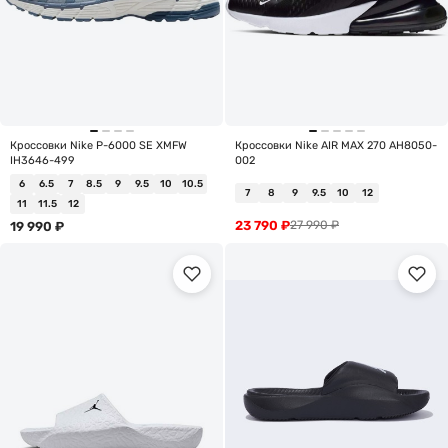
Кроссовки Nike P-6000 SE XMFW
Кроссовки Nike AIR MAX 270 AH8050-
IH3646-499
002
6
6.5
7
8.5
9
9.5
10
10.5
7
8
9
9.5
10
12
11
11.5
12
23 790
₽
27 990
₽
19 990
₽