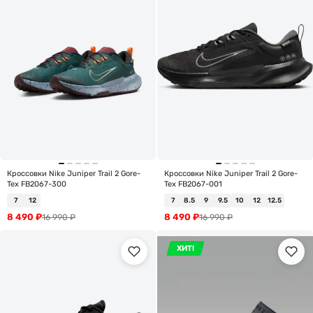
Кроссовки Nike Juniper Trail 2 Gore-
Кроссовки Nike Juniper Trail 2 Gore-
Tex FB2067-300
Tex FB2067-001
7
12
7
8.5
9
9.5
10
12
12.5
8 490
₽
8 490
₽
16 990
₽
16 990
₽
ХИТ!