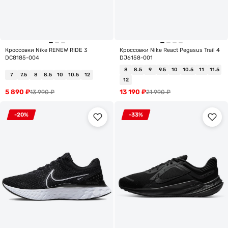
Кроссовки Nike RENEW RIDE 3
Кроссовки Nike React Pegasus Trail 4
DC8185-004
DJ6158-001
8
8.5
9
9.5
10
10.5
11
11.5
7
7.5
8
8.5
10
10.5
12
12
5 890
₽
13 190
₽
13 990
₽
21 990
₽
-20%
-33%