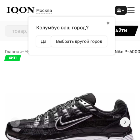
Москва
✖
Колумбус ваш город?
НАЙТИ
Да
Выбрать другой город
Главная
–
Мужчинам
–
Обувь
–
Кроссовки
–
Кроссовки Nike P-600
ХИТ!