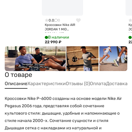
0.0
0
Кроссовки Nike AIR
Кр
JORDAN 1 MID
J
DQ8426-107
H
В наличии
22 990
₽
2
О товаре
Описание
Характеристики
Отзывы (0)
Оплата
Доставка
Кроссовки Nike P-6000 созданы на основе модели Nike Air
Pegasus 2006 года, представляя собой сочетание
культового стиля: дышащие, удобные и напоминающие о
стиле начала 2000-х. Сочетание сущности и стиля
Дышащая сетка с накладками из натуральной и