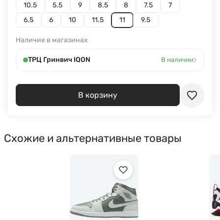
10.5
5.5
9
8.5
8
7.5
7
6.5
6
10
11.5
11
9.5
Наличие в магазинах
›
ТРЦ Гринвич IQON
В наличии
В корзину
Схожие и альтернативные товары