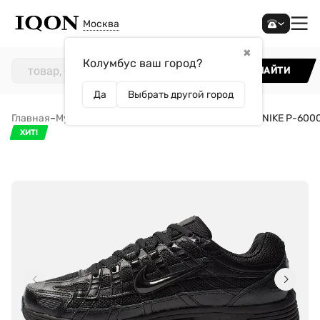
Москва
✖
Колумбус ваш город?
НАЙТИ
Да
Выбрать другой город
Главная
–
Мужчинам
–
Обувь
–
Кроссовки
–
Кроссовки NIKE P-600
ХИТ!