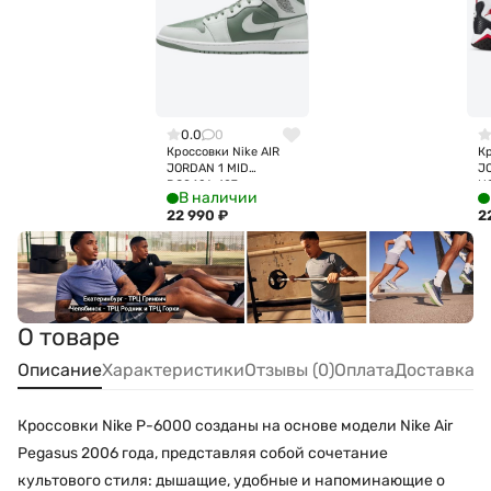
0.0
0
Кроссовки Nike AIR
Кр
JORDAN 1 MID
J
DQ8426-107
H
В наличии
22 990
₽
2
О товаре
Описание
Характеристики
Отзывы (0)
Оплата
Доставка
Кроссовки Nike P-6000 созданы на основе модели Nike Air
Pegasus 2006 года, представляя собой сочетание
культового стиля: дышащие, удобные и напоминающие о