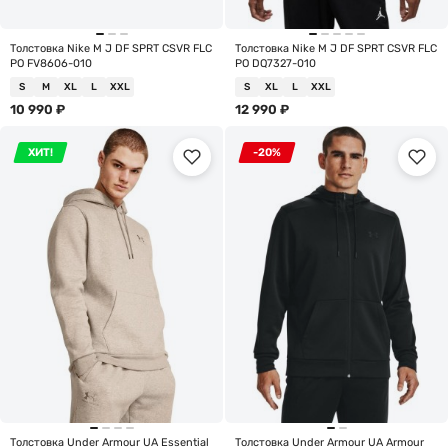
Толстовка Nike M J DF SPRT CSVR FLC
Толстовка Nike M J DF SPRT CSVR FLC
PO FV8606-010
PO DQ7327-010
S
M
XL
L
XXL
S
XL
L
XXL
10 990
₽
12 990
₽
ХИТ!
-20%
Толстовка Under Armour UA Essential
Толстовка Under Armour UA Armour