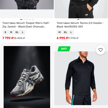
Толстовка Venum Trooper Men's Half-
Толстовка Venum Tecmo 2.0 Hoodie -
Zip Jacket - Black/Dark Charcoal
Black Ven05055-001
Ven05355-577
S
M
XL
L
M
XL
L
7 790
₽
6 990
₽
15 490
₽
9 990
₽
ХИТ!