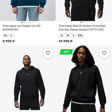
Толстовка Lee Cooper LC-HD-
Толстовка Nike M Jordan Essentials
049MSS/NV
Full-Zip Fleece Hoodie FJ7771-010
XL
L
S
M
L
XXL
8 990
₽
14 990
₽
ХИТ!