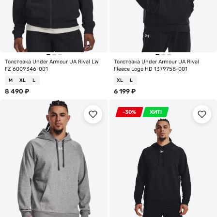
Толстовка Under Armour UA Rival LW
Толстовка Under Armour UA Rival
FZ 6009346-001
Fleece Logo HD 1379758-001
M
XL
L
XL
L
8 490
₽
6 199
₽
-30%
ХИТ!