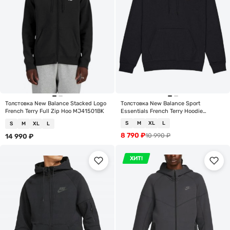
Толстовка New Balance Stacked Logo
Толстовка New Balance Sport
French Terry Full Zip Hoo MJ41501BK
Essentials French Terry Hoodie
MT41508-BK
S
M
XL
L
S
M
XL
L
8 790
₽
10 990
₽
14 990
₽
ХИТ!