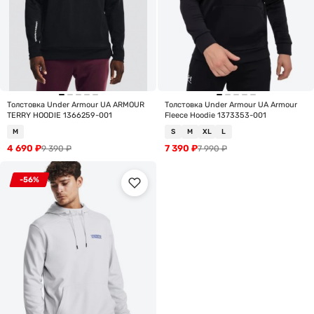
Толстовка Under Armour UA ARMOUR
Толстовка Under Armour UA Armour
TERRY HOODIE 1366259-001
Fleece Hoodie 1373353-001
M
S
M
XL
L
4 690
₽
7 390
₽
9 390
₽
7 990
₽
-56%