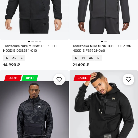
Толстовка Nike M NSW TE FZ FLC
Толстовка Nike M NK TCH FLC FZ WR
HOODIE DD5284-010
HOODIE FB7921-060
S
XL
L
S
M
XL
L
14 990
₽
21 490
₽
-50%
ХИТ!
-30%