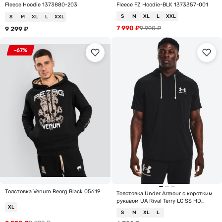
Fleece Hoodie 1373880-203
Fleece FZ Hoodie-BLK 1373357-001
S
M
XL
L
XXL
S
M
XL
L
XXL
7 990
₽
9 990
₽
9 299
₽
-67%
Толстовка Venum Reorg Black 05619
Толстовка Under Armour с коротким
рукавом UA Rival Terry LC SS HD
XL
1370396-001
S
M
XL
L