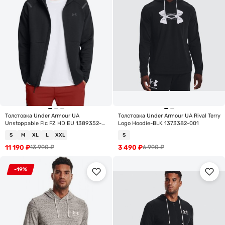
Толстовка Under Armour UA
Толстовка Under Armour UA Rival Terry
Unstoppable Flc FZ HD EU 1389352-
Logo Hoodie-BLK 1373382-001
001
S
M
XL
L
XXL
S
11 190
₽
3 490
₽
13 990
₽
6 990
₽
-19%