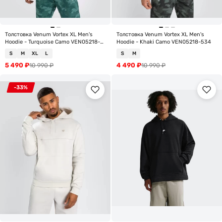
Толстовка Venum Vortex XL Men's
Толстовка Venum Vortex XL Men's
Hoodie - Turquoise Camo VEN05218-
Hoodie - Khaki Camo VEN05218-534
640
S
M
XL
L
S
M
5 490
₽
4 490
₽
10 990
₽
10 990
₽
-33%