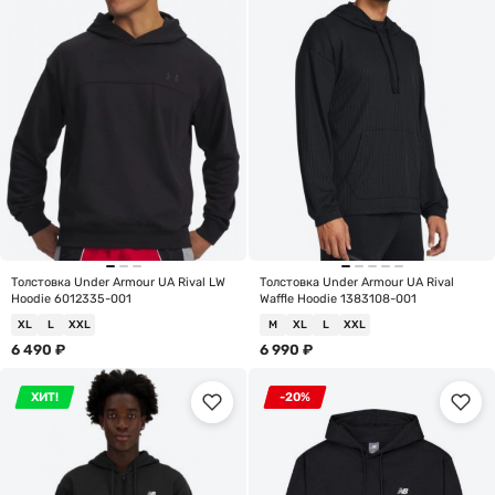
Толстовка Under Armour UA Rival LW
Толстовка Under Armour UA Rival
Hoodie 6012335-001
Waffle Hoodie 1383108-001
XL
L
XXL
M
XL
L
XXL
6 490
₽
6 990
₽
ХИТ!
-20%