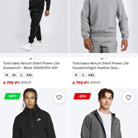
Толстовка Venum Silent Power Lite
Толстовка Venum Silent Power Lite
Sweatshirt - Black VEN05194-001
Sweatshirtight Heather Grey
VEN05194-031
M
XL
L
XXL
S
L
XXL
6 790
₽
6 790
₽
8 490
₽
8 490
₽
ХИТ!
-20%