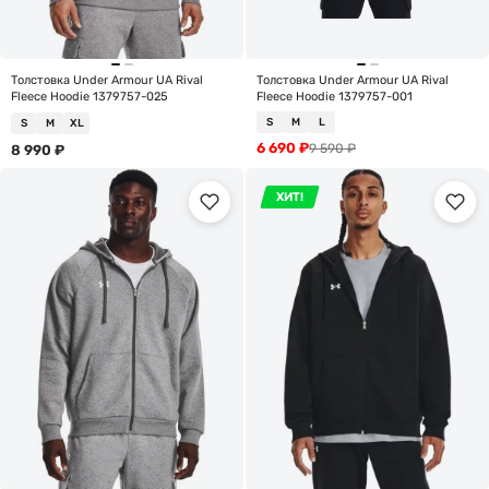
Толстовка Under Armour UA Rival
Толстовка Under Armour UA Rival
Fleece Hoodie 1379757-025
Fleece Hoodie 1379757-001
S
M
L
S
M
XL
6 690
₽
9 590
₽
8 990
₽
ХИТ!