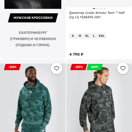
Джемпер Under Armour Tech ™ Half
Zip LS 1328495-001
МУЖСКИЕ КРОССОВКИ
ЕКАТЕРИНБУРГ
S
M
XL
L
XXL
(ГРИНВИЧ) И ЧЕЛЯБИНСК
(РОДНИК И ГОРКИ).
4 790
₽
-50%
-59%
ХИТ!