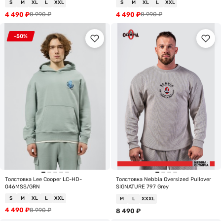
S
M
XL
L
XXL
S
M
XL
L
XXL
4 490
₽
4 490
₽
8 990
₽
8 990
₽
-50%
Толстовка Lee Cooper LC-HD-
Толстовка Nebbia Oversized Pullover
046MSS/GRN
SIGNATURE 797 Grey
S
M
XL
L
XXL
M
L
XXXL
4 490
₽
8 990
₽
8 490
₽