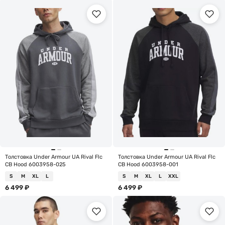
Толстовка Under Armour UA Rival Flc
Толстовка Under Armour UA Rival Flc
CB Hood 6003958-025
CB Hood 6003958-001
S
M
XL
L
S
M
XL
L
XXL
6 499
₽
6 499
₽