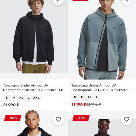
Толстовка Under Armour UA
Толстовка Under Armour UA
Unstoppable Flc Txtr FZ 6003869-001
Unstoppable Flc FZ HD EU 1389352-
587
S
M
XL
L
S
M
XL
L
XXL
11 190
₽
13 990
₽
21 990
₽
-20%
-50%