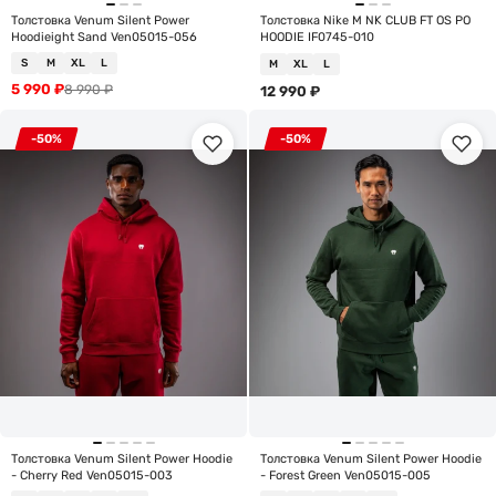
Толстовка Venum Silent Power
Толстовка Nike M NK CLUB FT OS PO
Hoodieight Sand Ven05015-056
HOODIE IF0745-010
S
M
XL
L
M
XL
L
5 990
₽
8 990
₽
12 990
₽
-50%
-50%
Толстовка Venum Silent Power Hoodie
Толстовка Venum Silent Power Hoodie
- Cherry Red Ven05015-003
- Forest Green Ven05015-005