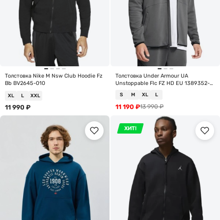
Толстовка Nike M Nsw Club Hoodie Fz
Толстовка Under Armour UA
Bb BV2645-010
Unstoppable Flc FZ HD EU 1389352-
025
S
M
XL
L
XL
L
XXL
11 190
₽
13 990
₽
11 990
₽
ХИТ!