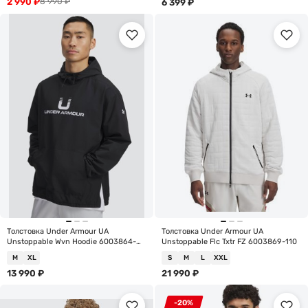
2 990
₽
8 990
₽
6 399
₽
Толстовка Under Armour UA
Толстовка Under Armour UA
Unstoppable Wvn Hoodie 6003864-
Unstoppable Flc Txtr FZ 6003869-110
001
M
XL
S
M
L
XXL
13 990
₽
21 990
₽
-20%