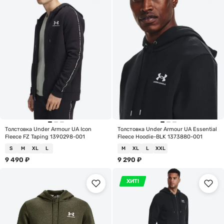
Толстовка Under Armour UA Icon
Толстовка Under Armour UA Essential
Fleece FZ Taping 1390298-001
Fleece Hoodie-BLK 1373880-001
S
M
XL
L
M
XL
L
XXL
9 490
₽
9 290
₽
ХИТ!