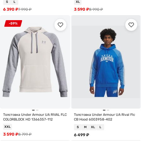
S
L
XL
6 390
₽
3 590
₽
7 990
₽
8 990
₽
-59%
Толстовка Under Armour UA RIVAL FLC
Толстовка Under Armour UA Rival Flc
COLORBLOCK HD 1366357-112
CB Hood 6003958-402
XXL
S
M
XL
L
3 590
₽
8 799
₽
6 499
₽