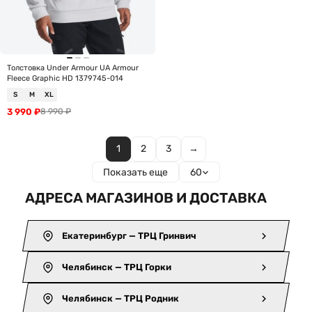
Толстовка Under Armour UA Armour
Fleece Graphic HD 1379745-014
S
M
XL
3 990
₽
8 990
₽
1
2
3
→
Показать еще
60
АДРЕСА МАГАЗИНОВ И ДОСТАВКА
Екатеринбург — ТРЦ Гринвич
Челябинск — ТРЦ Горки
Челябинск — ТРЦ Родник