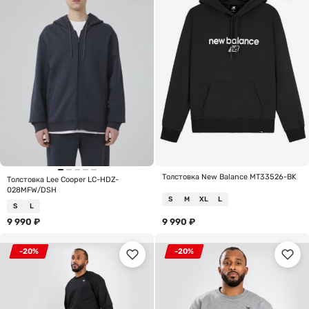
Толстовка New Balance MT33526-BK
Толстовка Lee Cooper LC-HDZ-
028MFW/DSH
S
M
XL
L
S
L
9 990
₽
9 990
₽
-20%
-20%