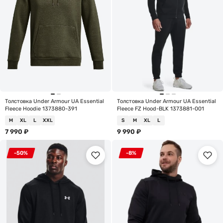
Толстовка Under Armour UA Essential
Толстовка Under Armour UA Essential
Fleece Hoodie 1373880-391
Fleece FZ Hood-BLK 1373881-001
M
XL
L
XXL
S
M
XL
L
7 990
₽
9 990
₽
-50%
-8%