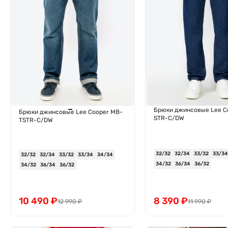
Брюки джинсовые Lee C
Брюки джинсовые Lee Cooper MB-
STR-C/DW
TSTR-C/DW
32/32
32/34
33/32
33/34
32/32
32/34
33/32
33/34
34/34
34/32
36/34
36/32
34/32
36/34
36/32
10 490
₽
8 390
₽
12 990
₽
11 990
₽