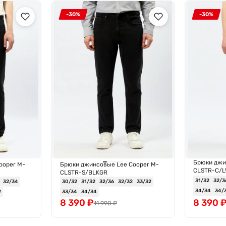
-30%
-30%
Брюки джи
ooper M-
Брюки джинсовые Lee Cooper M-
CLSTR-C/
CLSTR-S/BLKGR
31/32
32/3
32/34
30/32
31/32
32/36
32/32
33/32
34/34
34/
2
33/34
34/34
8 390
₽
8 390
11 990
₽