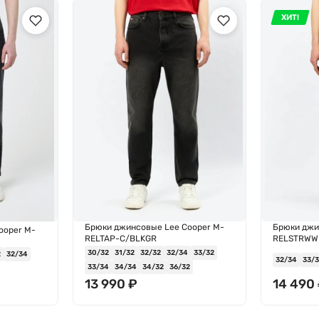
ХИТ!
Брюки джинсовые Lee Cooper M-
Брюки джи
ooper M-
RELTAP-C/BLKGR
RELSTRWW-
30/32
31/32
32/32
32/34
33/32
2
32/34
32/34
33/
33/34
34/34
34/32
36/32
13 990
₽
14 490