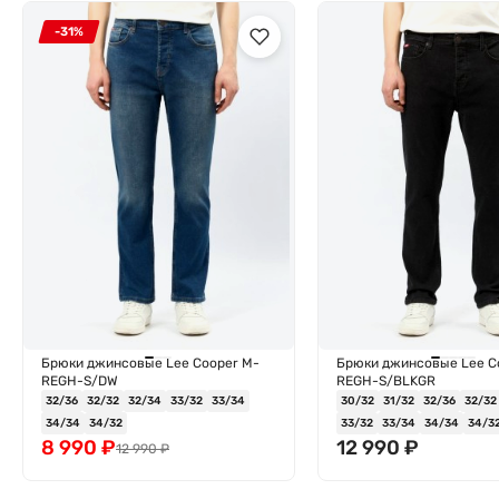
-31%
Брюки джинсовые Lee Cooper M-
Брюки джинсовые Lee C
REGH-S/DW
REGH-S/BLKGR
32/36
32/32
32/34
33/32
33/34
30/32
31/32
32/36
32/32
34/34
34/32
33/32
33/34
34/34
34/3
8 990
₽
12 990
₽
12 990
₽