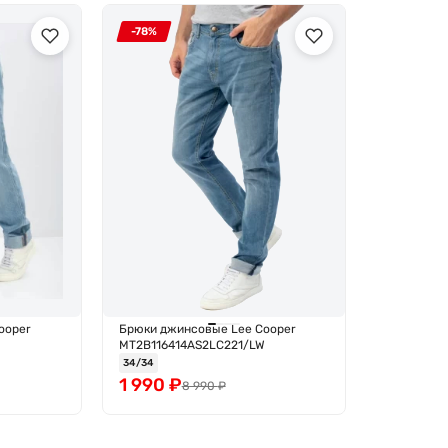
-78%
ooper
Брюки джинсовые Lee Cooper
MT2B116414AS2LC221/LW
34/34
1 990
₽
8 990
₽