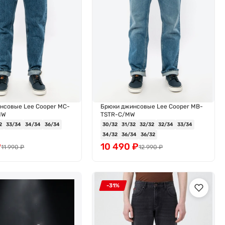
нсовые Lee Cooper MC-
Брюки джинсовые Lee Cooper MB-
MW
TSTR-C/MW
2
33/34
34/34
36/34
30/32
31/32
32/32
32/34
33/34
34/32
36/34
36/32
₽
10 490
₽
11 990
₽
12 990
₽
-31%