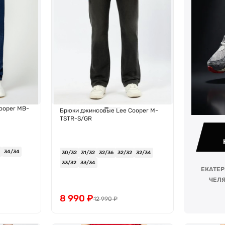
ooper MB-
Брюки джинсовые Lee Cooper M-
TSTR-S/GR
34/34
30/32
31/32
32/36
32/32
32/34
33/32
33/34
ЕКАТЕР
ЧЕЛЯ
8 990
₽
12 990
₽