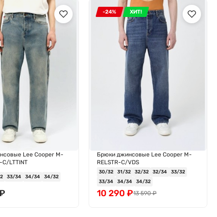
-24%
ХИТ!
нсовые Lee Cooper M-
Брюки джинсовые Lee Cooper M-
C/LTTINT
RELSTR-C/VDS
30/32
31/32
32/32
32/34
33/32
32
33/34
34/34
34/32
33/34
34/34
34/32
₽
10 290
₽
13 590
₽