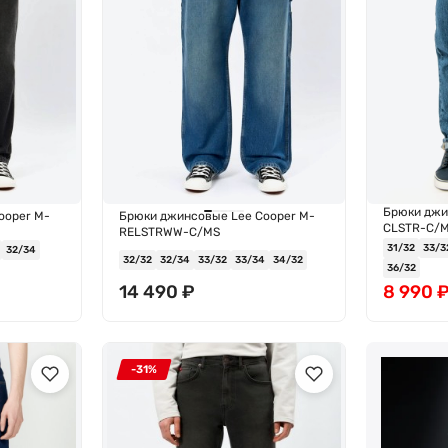
Брюки джи
ooper M-
Брюки джинсовые Lee Cooper M-
CLSTR-C/
RELSTRWW-C/MS
31/32
33/3
32/34
32/32
32/34
33/32
33/34
34/32
36/32
14 490
₽
8 990
-31%