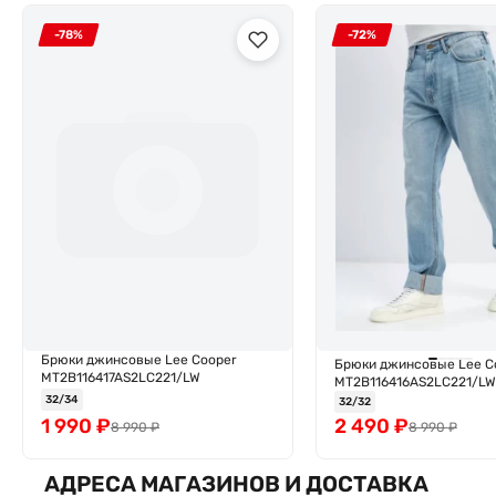
-78%
-72%
Брюки джинсовые Lee Cooper
Брюки джинсовые Lee C
MT2B116417AS2LC221/LW
MT2B116416AS2LC221/LW
32/34
32/32
1 990
₽
2 490
₽
8 990
₽
8 990
₽
АДРЕСА МАГАЗИНОВ И ДОСТАВКА