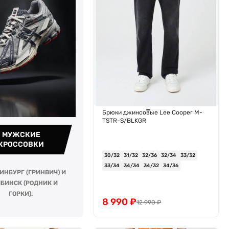
Брюки джинсовые Lee Cooper M-
TSTR-S/BLKGR
МУЖСКИЕ
КРОССОВКИ
30/32
31/32
32/36
32/34
33/32
33/34
34/34
34/32
34/36
ИНБУРГ (ГРИНВИЧ) И
БИНСК (РОДНИК И
ГОРКИ).
8 990
₽
12 990
₽