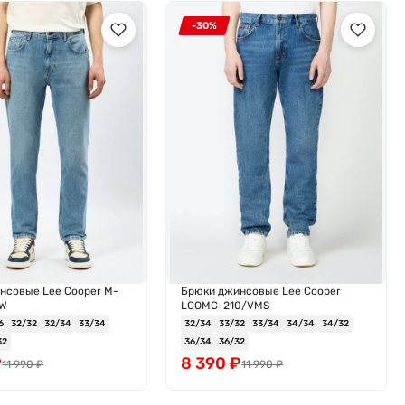
-30%
нсовые Lee Cooper M-
Брюки джинсовые Lee Cooper
LW
LCOMC-210/VMS
6
32/32
32/34
33/34
32/34
33/32
33/34
34/34
34/32
32
36/34
36/32
₽
8 390
₽
11 990
₽
11 990
₽