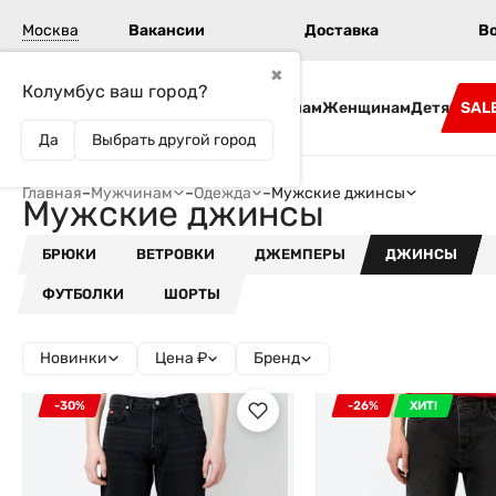
Москва
Вакансии
Доставка
В
✖
Колумбус ваш город?
Бренды
Мужчинам
Женщинам
Детям
SAL
Да
Выбрать другой город
Главная
–
Мужчинам
–
Одежда
–
Мужские джинсы
Мужские джинсы
БРЮКИ
ВЕТРОВКИ
ДЖЕМПЕРЫ
ДЖИНСЫ
ФУТБОЛКИ
ШОРТЫ
Новинки
Цена ₽
Бренд
-30%
-26%
ХИТ!