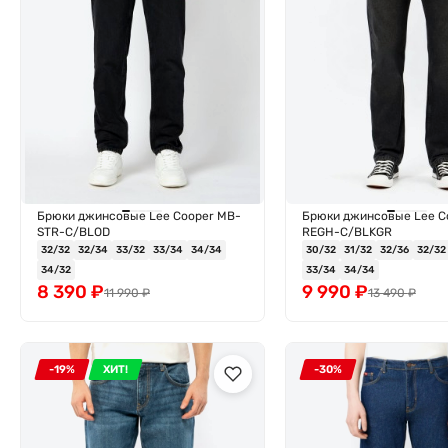
Брюки джинсовые Lee Cooper MB-
Брюки джинсовые Lee C
STR-C/BLOD
REGH-C/BLKGR
32/32
32/34
33/32
33/34
34/34
30/32
31/32
32/36
32/32
34/32
33/34
34/34
8 390
₽
9 990
₽
11 990
₽
13 490
₽
-19%
ХИТ!
-30%