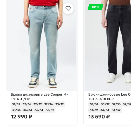
ХИТ!
Брюки джинсовые Lee Cooper M-
Брюки джинсовые Lee C
TSTR-C/LW
TSTR-C/BLKGR
31/32
32/36
32/32
32/34
33/32
30/34
30/32
32/36
32/3
33/34
34/34
36/34
36/32
33/32
34/34
34/32
12 990
₽
13 590
₽