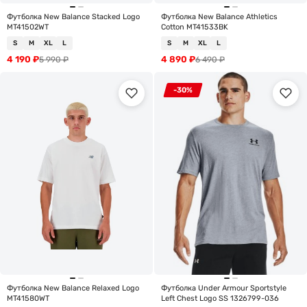
Футболка New Balance Stacked Logo
Футболка New Balance Athletics
MT41502WT
Cotton MT41533BK
S
M
XL
L
S
M
XL
L
4 190
₽
4 890
₽
5 990
₽
6 490
₽
-30%
Футболка New Balance Relaxed Logo
Футболка Under Armour Sportstyle
MT41580WT
Left Chest Logo SS 1326799-036