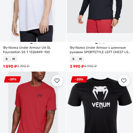
Футболка Under Armour UA GL
Футболка Under Armour с длинным
Foundation SS T 1326849-100
рукавом SPORTSTYLE LEFT CHEST LS
1329585-001
S
M
S
M
1 890
₽
3 990
₽
3 790
₽
4 990
₽
-39%
-30%