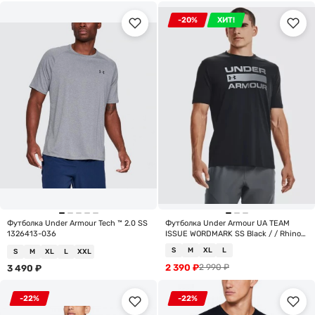
-20%
ХИТ!
Футболка Under Armour Tech ™ 2.0 SS
Футболка Under Armour UA TEAM
1326413-036
ISSUE WORDMARK SS Black / / Rhino
Gray 1329582-001
S
M
XL
L
S
M
XL
L
XXL
2 390
₽
2 990
₽
3 490
₽
-22%
-22%