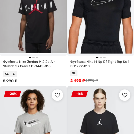
Футболка Nike Jordan M J Jd Air
Футболка Nike M Np Df Tight Top Ss 1
Stretch Ss Crew 1 DV1445-010
DD1992-010
XL
XL
L
2 490
₽
4 990
₽
5 990
₽
-20%
-16%