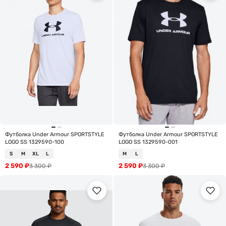
Футболка Under Armour SPORTSTYLE
Футболка Under Armour SPORTSTYLE
LOGO SS 1329590-100
LOGO SS 1329590-001
S
M
XL
L
M
L
2 590
₽
2 590
₽
3 300
₽
3 300
₽