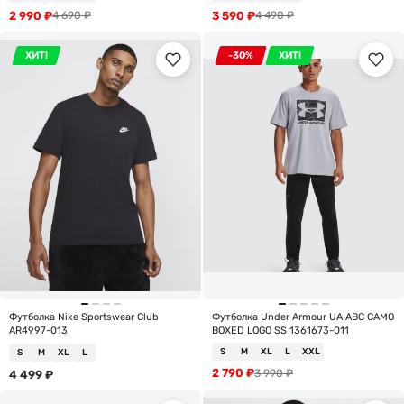
2 990
₽
3 590
₽
4 690
₽
4 490
₽
ХИТ!
-30%
ХИТ!
Футболка Nike Sportswear Club
Футболка Under Armour UA ABC CAMO
AR4997-013
BOXED LOGO SS 1361673-011
S
M
XL
L
XXL
S
M
XL
L
2 790
₽
3 990
₽
4 499
₽