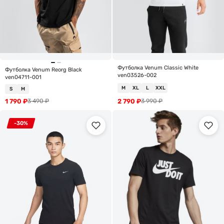
Футболка Venum Classic White
Футболка Venum Reorg Black
ven03526-002
ven04711-001
M
XL
L
XXL
S
M
1 790
₽
2 790
₽
3 490
₽
3 990
₽
-30%