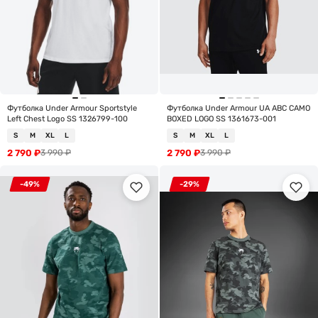
Футболка Under Armour Sportstyle
Футболка Under Armour UA ABC CAMO
Left Chest Logo SS 1326799-100
BOXED LOGO SS 1361673-001
S
M
XL
L
S
M
XL
L
2 790
₽
2 790
₽
3 990
₽
3 990
₽
-49%
-29%