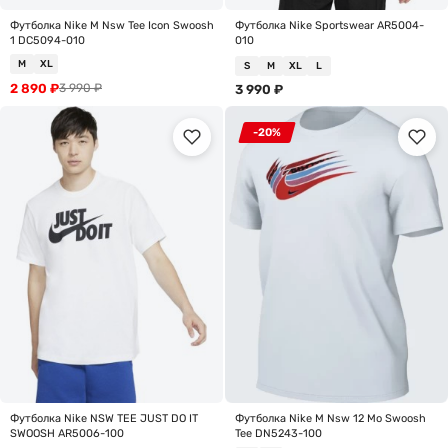
Футболка Nike M Nsw Tee Icon Swoosh
Футболка Nike Sportswear AR5004-
1 DC5094-010
010
M
XL
S
M
XL
L
2 890
₽
3 990
₽
3 990
₽
-20%
Футболка Nike NSW TEE JUST DO IT
Футболка Nike M Nsw 12 Mo Swoosh
SWOOSH AR5006-100
Tee DN5243-100