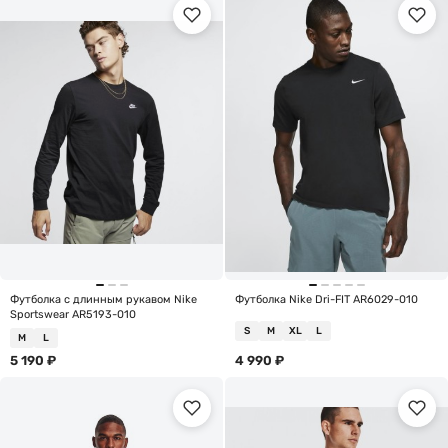
Футболка с длинным рукавом Nike
Футболка Nike Dri-FIT AR6029-010
Sportswear AR5193-010
S
M
XL
L
M
L
5 190
₽
4 990
₽