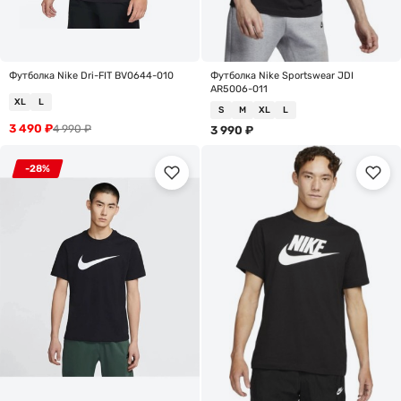
Футболка Nike Dri-FIT BV0644-010
Футболка Nike Sportswear JDI
AR5006-011
XL
L
S
M
XL
L
3 490
₽
4 990
₽
3 990
₽
-28%