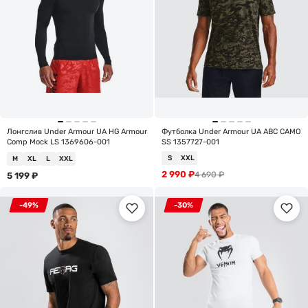
Лонгслив Under Armour UA HG Armour
Футболка Under Armour UA ABC CAMO
Comp Mock LS 1369606-001
SS 1357727-001
S
XXL
M
XL
L
XXL
2 990
₽
4 690
₽
5 199
₽
-49%
-30%