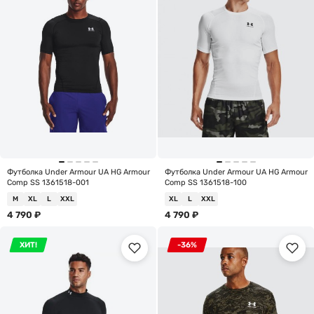
Футболка Under Armour UA HG Armour
Футболка Under Armour UA HG Armour
Comp SS 1361518-001
Comp SS 1361518-100
M
XL
L
XXL
XL
L
XXL
4 790
₽
4 790
₽
ХИТ!
-36%