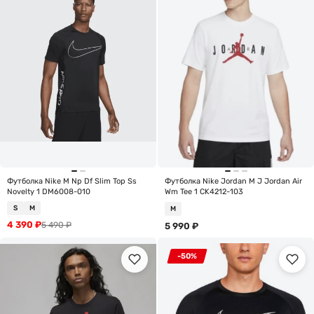
Футболка Nike M Np Df Slim Top Ss
Футболка Nike Jordan M J Jordan Air
Novelty 1 DM6008-010
Wm Tee 1 CK4212-103
S
M
M
4 390
₽
5 490
₽
5 990
₽
-50%