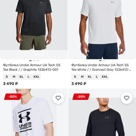
Футболка Under Armour UA Tech SS
Футболка Under Armour UA Tech SS
Tee Black / / Graphite 1326413-001
Tee White / / Overcast Gray 1326413-
100
S
M
XL
L
XXL
S
M
XL
L
XXL
3 490
₽
3 490
₽
-50%
-20%