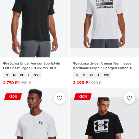
Футболка Under Armour Sportstyle
Футболка Under Armour Team Issue
Left Chest Logo SS 1326799-001
Wordmark Graphic Charged Cotton ®
SS 1329582-100
S
M
XL
L
XXL
S
M
XL
L
XXL
2 790
₽
2 490
₽
3 990
₽
2 990
₽
-30%
-30%