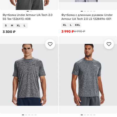
Футболка Under Armour UA Tech 2.0
Футболка с длинным рукавом Under
SS Tee 1326413-408
Armour UA Tech 2.0 LS 1328496-001
XL
L
XXL
S
M
XL
L
3 990
₽
4 990
₽
3 300
₽