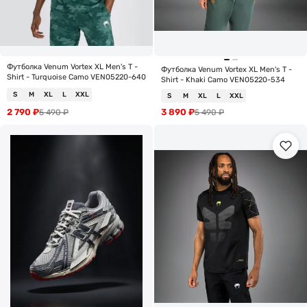
Футболка Venum Vortex XL Men's T -
Футболка Venum Vortex XL Men's T -
Shirt - Turquoise Camo VEN05220-640
Shirt - Khaki Camo VEN05220-534
S
M
XL
L
XXL
S
M
XL
L
XXL
2 790
₽
3 890
₽
5 490
₽
5 490
₽