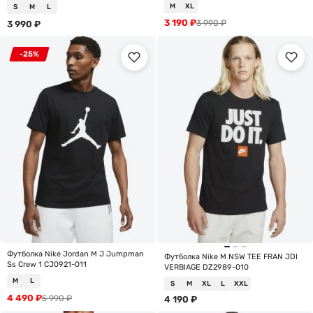
M
XL
S
M
L
3 190
₽
3 990
₽
3 990
₽
-25%
Футболка Nike Jordan M J Jumpman
Футболка Nike M NSW TEE FRAN JDI
Ss Crew 1 CJ0921-011
VERBIAGE DZ2989-010
M
L
S
M
XL
L
XXL
4 490
₽
5 990
₽
4 190
₽