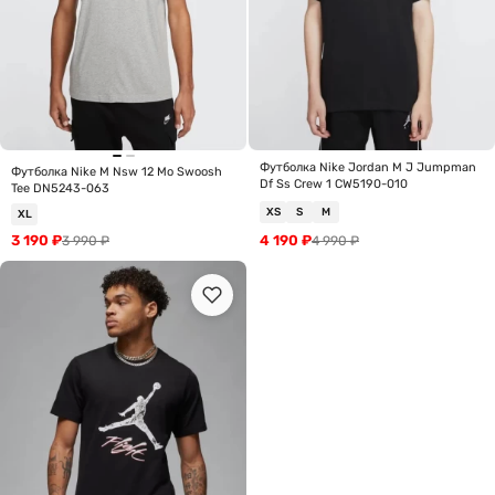
Футболка Nike Jordan M J Jumpman
Футболка Nike M Nsw 12 Mo Swoosh
Df Ss Crew 1 CW5190-010
Tee DN5243-063
XS
S
M
XL
3 190
₽
4 190
₽
3 990
₽
4 990
₽