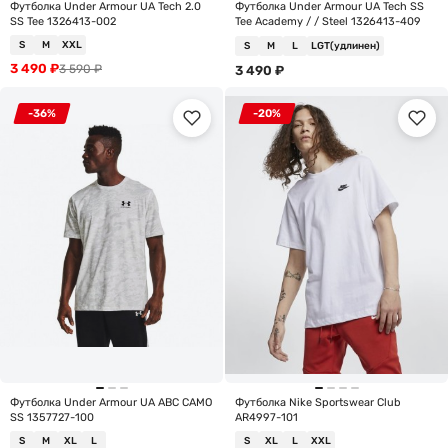
Футболка Under Armour UA Tech 2.0
Футболка Under Armour UA Tech SS
SS Tee 1326413-002
Tee Academy / / Steel 1326413-409
S
M
XXL
S
M
L
LGT(удлинен)
3 490
₽
3 590
₽
3 490
₽
-36%
-20%
Футболка Under Armour UA ABC CAMO
Футболка Nike Sportswear Club
SS 1357727-100
AR4997-101
S
M
XL
L
S
XL
L
XXL