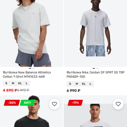
Футболка New Balance Athletics
Футболка Nike Jordan DF SPRT SS TOP
Cotton T-Shirt MT41533-AAR
FN5829-100
S
M
XL
L
S
M
XL
L
4 890
₽
6 490
₽
6 990
₽
-30%
ХИТ!
-17%