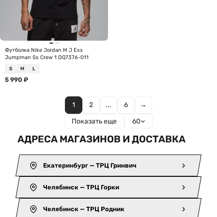
Футболка Nike Jordan M J Ess
Jumpman Ss Crew 1 DQ7376-011
S
M
L
5 990
₽
1
2
...
6
→
Показать еще
60
АДРЕСА МАГАЗИНОВ И ДОСТАВКА
Екатеринбург — ТРЦ Гринвич
Челябинск — ТРЦ Горки
Челябинск — ТРЦ Родник