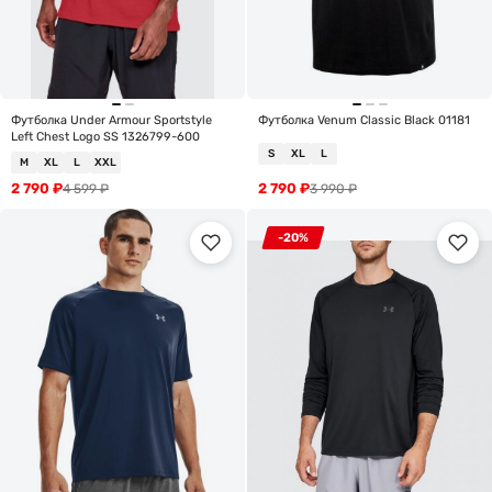
Футболка Under Armour Sportstyle
Футболка Venum Classic Black 01181
Left Chest Logo SS 1326799-600
S
XL
L
M
XL
L
XXL
2 790
₽
2 790
₽
4 599
₽
3 990
₽
-20%