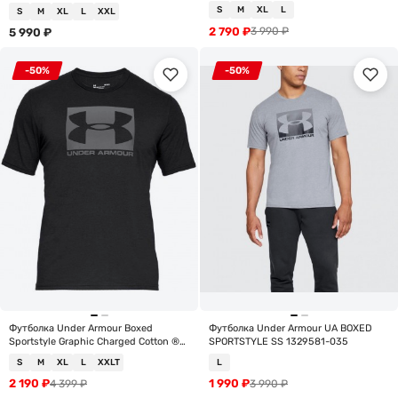
S
M
XL
L
S
M
XL
L
XXL
2 790
₽
3 990
₽
5 990
₽
-50%
-50%
Футболка Under Armour Boxed
Футболка Under Armour UA BOXED
Sportstyle Graphic Charged Cotton ®
SPORTSTYLE SS 1329581-035
SS 1329581-001
S
M
XL
L
XXLT
L
2 190
₽
1 990
₽
4 399
₽
3 990
₽