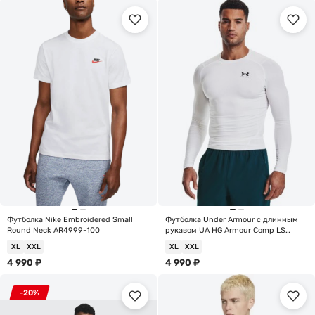
Футболка Nike Embroidered Small
Футболка Under Armour с длинным
Round Neck AR4999-100
рукавом UA HG Armour Comp LS
1361524-100
XL
XXL
XL
XXL
4 990
₽
4 990
₽
-20%