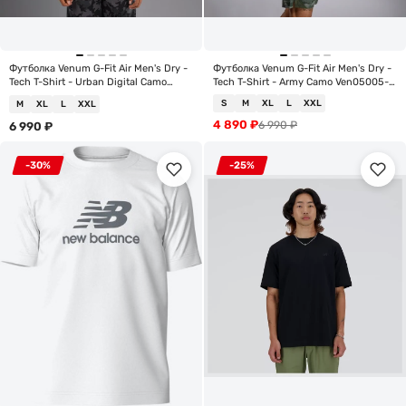
Футболка Venum G-Fit Air Men's Dry -
Футболка Venum G-Fit Air Men's Dry -
Tech T-Shirt - Urban Digital Camo
Tech T-Shirt - Army Camo Ven05005-
Ven05005-543
534
S
M
XL
L
XXL
M
XL
L
XXL
4 890
₽
6 990
₽
6 990
₽
-30%
-25%