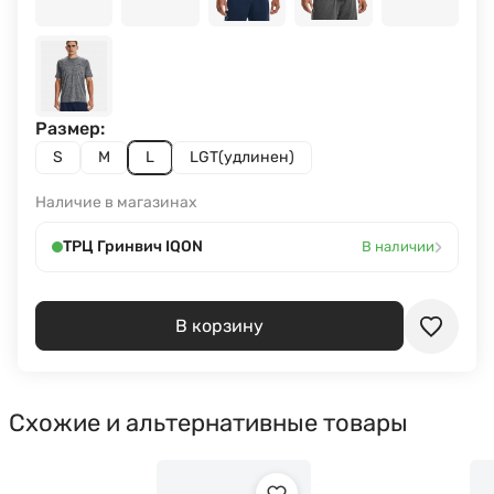
Размер:
S
M
L
LGT(удлинен)
Наличие в магазинах
›
ТРЦ Гринвич IQON
В наличии
В корзину
Схожие и альтернативные товары