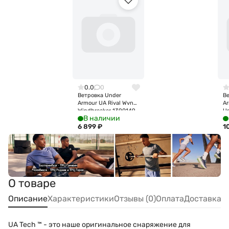
0.0
0
Ветровка Under
В
Armour UA Rival Wvn
A
Windbreaker 1390149-
U
В наличии
410
Ja
6 899
₽
1
О товаре
Описание
Характеристики
Отзывы (0)
Оплата
Доставка
UA Tech ™ - это наше оригинальное снаряжение для