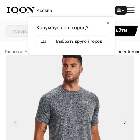
Москва
✖
Колумбус ваш город?
НАЙТИ
Да
Выбрать другой город
Главная
–
Мужчинам
–
Одежда
–
Футболки
–
Футболка Under Armour