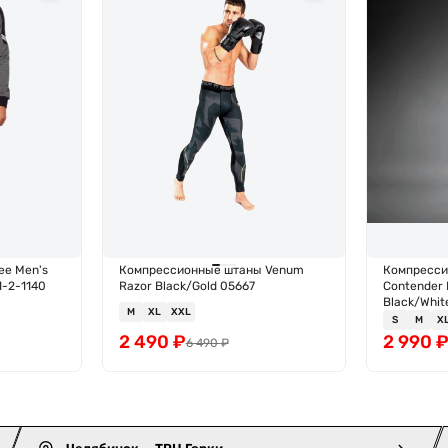
ee Men's
Компрессионные штаны Venum
Компресси
1-2-1140
Razor Black/Gold 05667
Contender 
Black/Whit
M
XL
XXL
S
M
X
2 490
₽
2 990
6 490
₽