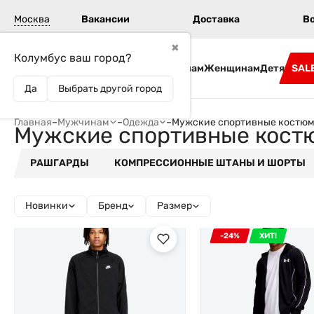
Москва
Вакансии
Доставка
В
✖
Колумбус ваш город?
Бренды
Мужчинам
Женщинам
Детям
SAL
Да
Выбрать другой город
Главная
–
Мужчинам
–
Одежда
–
Мужские спортивные костю
Мужские спортивные кост
РАШГАРДЫ
КОМПРЕССИОННЫЕ ШТАНЫ И ШОРТЫ
Новинки
Бренд
Размер
-24%
ХИТ!