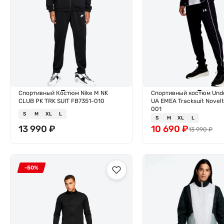
Спортивный Костюм Nike M NK
Спортивный костюм Und
CLUB PK TRK SUIT FB7351-010
UA EMEA Tracksuit Novel
001
S
M
XL
L
S
M
XL
L
13 990
₽
10 690
₽
13 990
₽
-50%