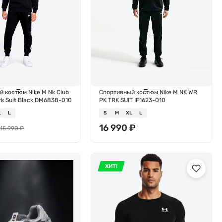
 костюм Nike M Nk Club
Спортивный костюм Nike M NK WR
Trk Suit Black DM6838-010
PK TRK SUIT IF1623-010
L
L
S
M
XL
L
₽
16 990
₽
15 990
₽
ХИТ!