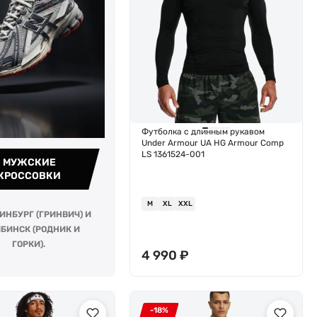
Футболка с длинным рукавом
Under Armour UA HG Armour Comp
LS 1361524-001
МУЖСКИЕ
КРОССОВКИ
M
XL
XXL
ИНБУРГ (ГРИНВИЧ) И
БИНСК (РОДНИК И
ГОРКИ).
4 990
₽
-18%