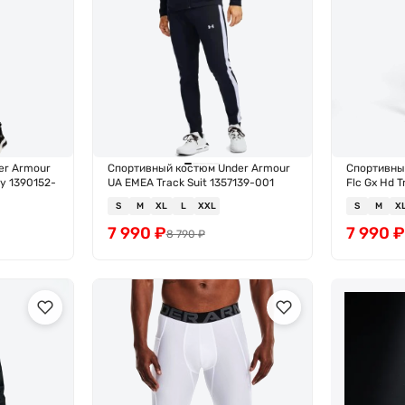
er Armour
Спортивный костюм Under Armour
Спортивный
ty 1390152-
UA EMEA Track Suit 1357139-001
Flc Gx Hd 
S
M
XL
L
XXL
S
M
X
7 990
₽
7 990
8 790
₽