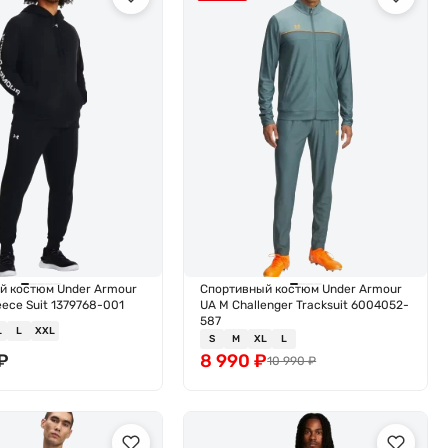
й костюм Under Armour
Спортивный костюм Under Armour
leece Suit 1379768-001
UA M Challenger Tracksuit 6004052-
587
L
L
XXL
S
M
XL
L
₽
8 990
₽
10 990
₽