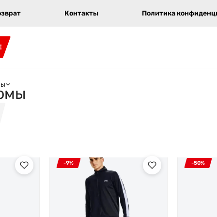
озврат
Контакты
Политика конфиденци
E
мы
юмы
-9%
-50%