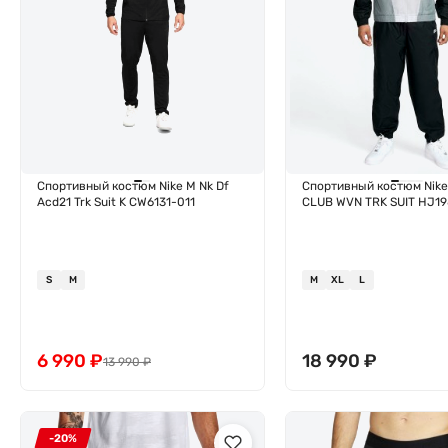
Спортивный костюм Nike M Nk Df
Спортивный костюм Nike
Acd21 Trk Suit K CW6131-011
CLUB WVN TRK SUIT HJ19
S
M
M
XL
L
6 990
₽
18 990
₽
13 990
₽
-20%