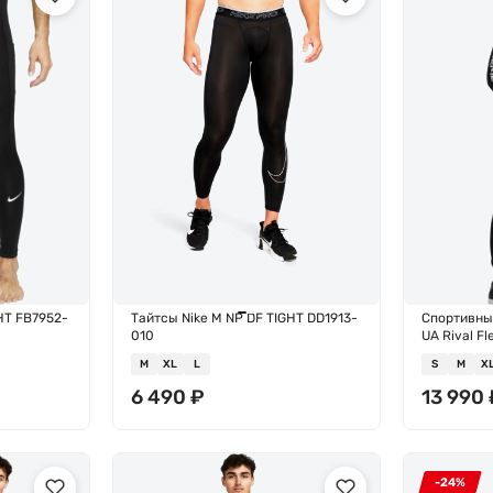
HT FB7952-
Тайтсы Nike M NP DF TIGHT DD1913-
Спортивны
010
UA Rival F
M
XL
L
S
M
X
6 490
₽
13 990
-24%