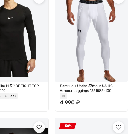
ike M NP DF TIGHT TOP
Леггинсы Under Armour UA HG
-010
Armour Leggings 1361586-100
L
L
XXL
M
₽
4 990
₽
-50%