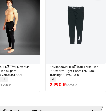
онные штаны Venum
Компрессионные штаны Nike Men
Men’s Spats -
PRO Warm Tight Pants L/S Black
e Ven05161-001
Training CU4962-010
L
L
M
₽
2 990
₽
4 990
₽
5 990
₽