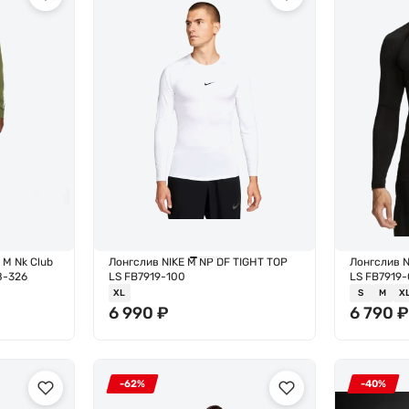
 M Nk Club
Лонгслив NIKE M NP DF TIGHT TOP
Лонгслив N
8-326
LS FB7919-100
LS FB7919
XL
S
M
X
6 990
₽
6 790
-62%
-40%