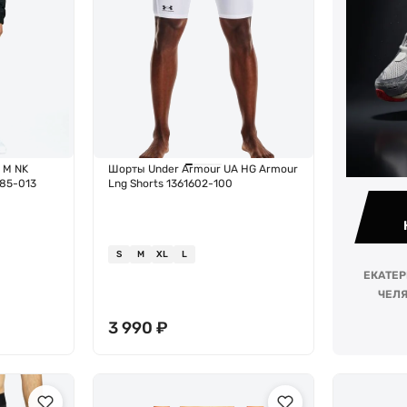
 M NK
Шорты Under Armour UA HG Armour
85-013
Lng Shorts 1361602-100
S
M
XL
L
ЕКАТЕР
ЧЕЛЯ
3 990
₽