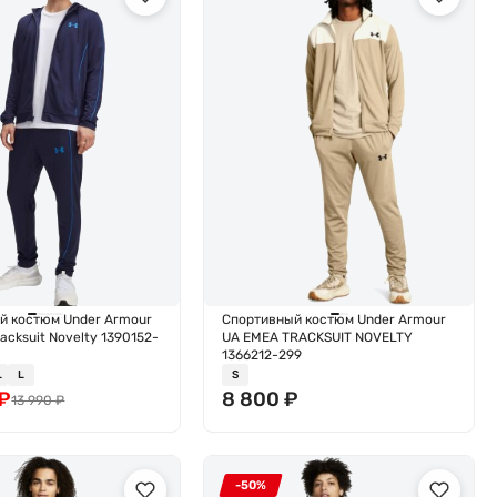
й костюм Under Armour
Спортивный костюм Under Armour
acksuit Novelty 1390152-
UA EMEA TRACKSUIT NOVELTY
1366212-299
L
L
S
₽
8 800
₽
13 990
₽
-50%