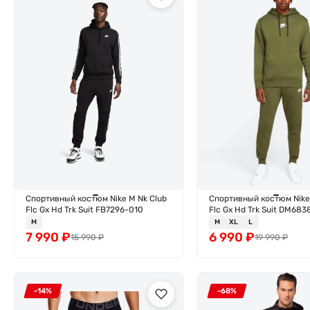
Спортивный костюм Nike M Nk Club
Спортивный костюм Nike
Flc Gx Hd Trk Suit FB7296-010
Flc Gx Hd Trk Suit DM683
M
M
XL
L
7 990
₽
6 990
₽
15 990
₽
19 990
₽
-14%
-68%