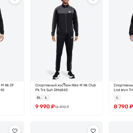
 M Nk Df
Спортивный костюм Nike M Nk Club
Спортивный
010
Pk Trk Suit DM6843
Lnd Wvn Tr
XL
L
L
9 990
₽
8 790
12 490
₽