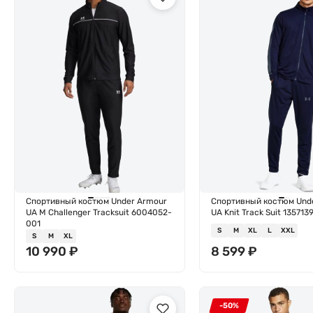
Спортивный костюм Under Armour
Спортивный костюм Und
UA M Challenger Tracksuit 6004052-
UA Knit Track Suit 135713
001
S
M
XL
L
XXL
S
M
XL
10 990
₽
8 599
₽
-50%