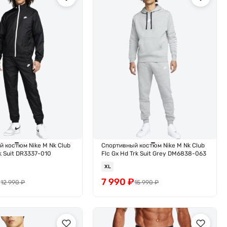
 костюм Nike M Nk Club
Спортивный костюм Nike M Nk Club
k Suit DR3337-010
Flc Gx Hd Trk Suit Grey DM6838-063
XL
₽
7 990
₽
12 990
₽
15 990
₽