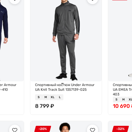
er Armour
Спортивный костюм Under Armour
Спортивны
9-410
UA Knit Track Suit 1357139-025
UA EMEA Tr
403
S
M
XL
L
S
M
X
8 799
₽
10 690
-20%
-32%