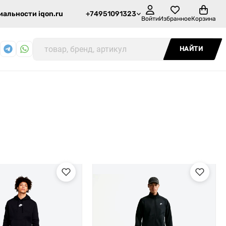
альности iqon.ru
+74951091323
Войти
Избранное
Корзина
НАЙТИ