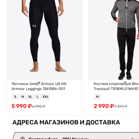
Леггинсы Under Armour UA HG
Костюм спортивный Bilc
Armour Leggings 1361586-001
Tracksuit TB18ML01W610
S
M
XL
L
XXL
M
5 990
₽
2 990
₽
6 990
₽
9 399
₽
АДРЕСА МАГАЗИНОВ И ДОСТАВКА