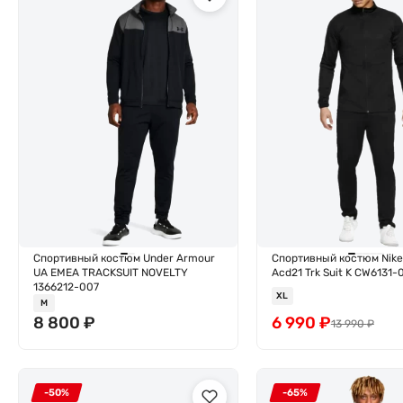
Спортивный костюм Under Armour
Спортивный костюм Nike
UA EMEA TRACKSUIT NOVELTY
Acd21 Trk Suit K CW6131-
1366212-007
XL
M
8 800
₽
6 990
₽
13 990
₽
-50%
-65%