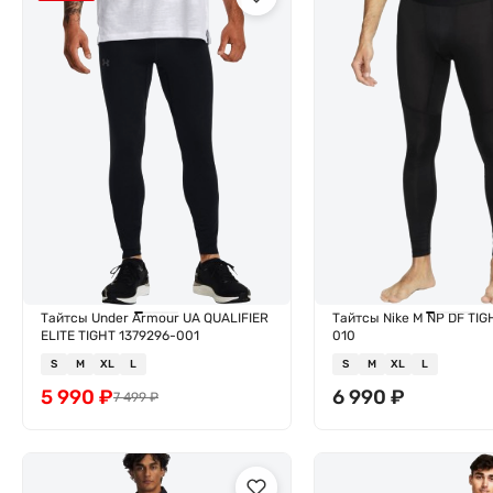
Тайтсы Under Armour UA QUALIFIER
Тайтсы Nike M NP DF TIG
ELITE TIGHT 1379296-001
010
S
M
XL
L
S
M
XL
L
5 990
₽
6 990
₽
7 499
₽