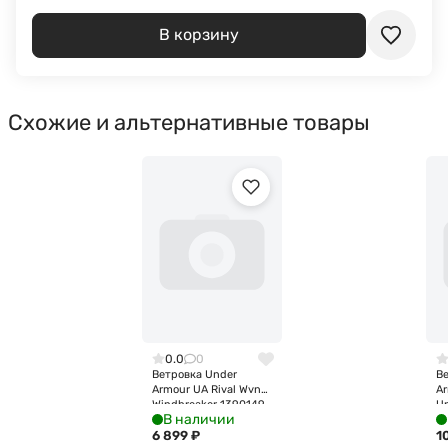
В корзину
Схожие и альтернативные товары
0.0
0
Ветровка Under
В
Armour UA Rival Wvn
A
Windbreaker 1390149-
U
В наличии
410
Ja
6 899
₽
1