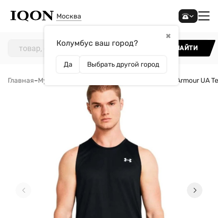
Москва
✖
Колумбус ваш город?
НАЙТИ
Да
Выбрать другой город
Главная
–
Мужчинам
–
Одежда
–
Майки
–
Майка Under Armour UA Te