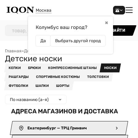
Москва
✖
Колумбус ваш город?
НАЙТИ
Да
Выбрать другой город
Главная
–
Детям
–
Одежда
–
Детские носки
Детские носки
КЕПКИ
БРЮКИ
КОМПРЕССИОННЫЕ ШТАНЫ
НОСКИ
РАШГАРДЫ
СПОРТИВНЫЕ КОСТЮМЫ
ТОЛСТОВКИ
ФУТБОЛКИ
ШАПКИ
ШОРТЫ
По названию (а-я)
АДРЕСА МАГАЗИНОВ И ДОСТАВКА
Екатеринбург — ТРЦ Гринвич