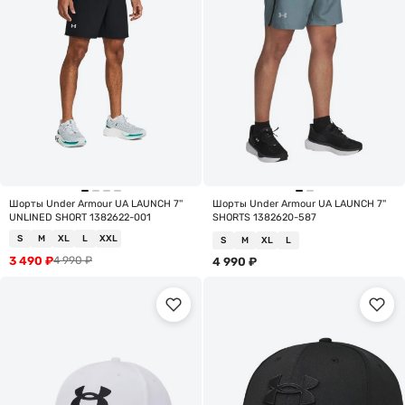
Шорты Under Armour UA LAUNCH 7''
Шорты Under Armour UA LAUNCH 7''
UNLINED SHORT 1382622-001
SHORTS 1382620-587
S
M
XL
L
XXL
S
M
XL
L
3 490
₽
4 990
₽
4 990
₽