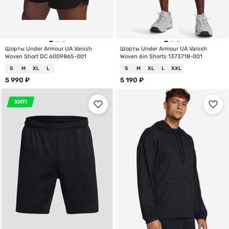
Шорты Under Armour UA Vanish
Шорты Under Armour UA Vanish
Woven Short DC 6009865-001
Woven 6in Shorts 1373718-001
S
M
XL
L
S
M
XL
L
XXL
5 990
₽
5 190
₽
ХИТ!