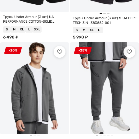
Трусы Under Armour (3 шт) UA
Трусы Under Armour (3 шт) M UA PERF
PERFORMANCE COTTON-SOLID
TECH 3IN 1383882-001
1383891-001
S
M
XL
L
XXL
S
M
XL
L
6 490
₽
5 990
₽
-20%
-25%