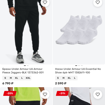
Брюки Under Armour UA Armour
Носки Under Armour UA Essential No
Fleece Joggers-BLK 1373362-001
Show 6pk-WHT 1382611-100
S
M
XL
L
XXL
S
M
XL
L
6 790
₽
2 590
₽
-20%
-31%