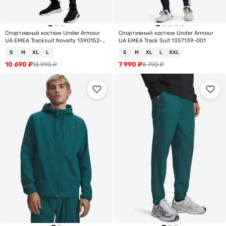
Спортивный костюм Under Armour
Спортивный костюм Under Armour
UA EMEA Tracksuit Novelty 1390152-
UA EMEA Track Suit 1357139-001
001
S
M
XL
L
S
M
XL
L
XXL
10 690
₽
7 990
₽
13 990
₽
8 790
₽