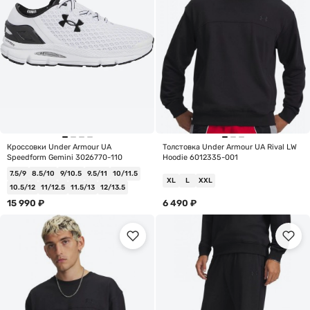
Кроссовки Under Armour UA
Толстовка Under Armour UA Rival LW
Speedform Gemini 3026770-110
Hoodie 6012335-001
7.5/9
8.5/10
9/10.5
9.5/11
10/11.5
XL
L
XXL
10.5/12
11/12.5
11.5/13
12/13.5
15 990
₽
6 490
₽