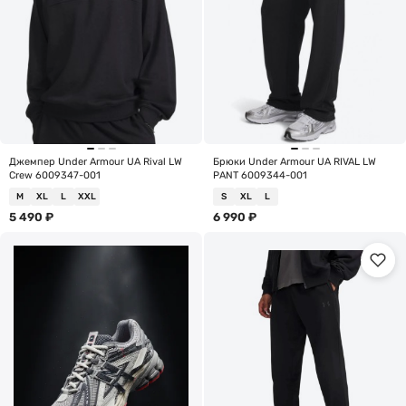
Джемпер Under Armour UA Rival LW
Брюки Under Armour UA RIVAL LW
Crew 6009347-001
PANT 6009344-001
M
XL
L
XXL
S
XL
L
5 490
₽
6 990
₽