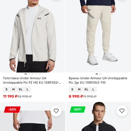
Толстовка Under Armour UA
Брюки Under Armour UA Unstoppable
Unstoppable Flc FZ HD EU 1389352-
Flc Jgr EU 1389353-110
110
S
M
XL
L
S
M
XL
L
11 190
₽
8 990
₽
13 990
₽
11 990
₽
-50%
ХИТ!