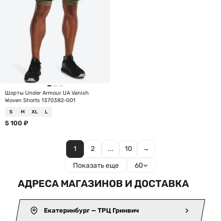
Шорты Under Armour UA Vanish
Woven Shorts 1370382-001
S
M
XL
L
5 100
₽
1
2
...
10
→
Показать еще
60
АДРЕСА МАГАЗИНОВ И ДОСТАВКА
Екатеринбург — ТРЦ Гринвич