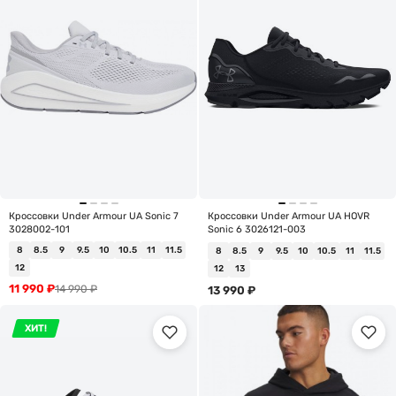
Кроссовки Under Armour UA Sonic 7
Кроссовки Under Armour UA HOVR
3028002-101
Sonic 6 3026121-003
8
8.5
9
9.5
10
10.5
11
11.5
8
8.5
9
9.5
10
10.5
11
11.5
12
12
13
11 990
₽
14 990
₽
13 990
₽
ХИТ!