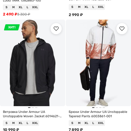
LOGO TANK 1382883-100
S
M
XL
L
XXL
S
M
XL
L
XXL
2 490
₽
3 300
₽
2 990
₽
ХИТ!
Ветровка Under Armour UA
Брюки Under Armour UA Unstoppable
Unstoppable Woven Jacket 6014621-
Tapered Pants 6003861-001
001
S
M
XL
L
XXL
S
M
XL
L
XXL
10 990
₽
7 890
₽