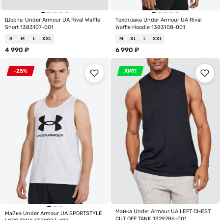
Шорты Under Armour UA Rival Waffle
Толстовка Under Armour UA Rival
Short 1383107-001
Waffle Hoodie 1383108-001
S
M
L
XXL
M
XL
L
XXL
4 990
₽
6 990
₽
-25%
ХИТ!
Майка Under Armour UA LEFT CHEST
Майка Under Armour UA SPORTSTYLE
CUT OFF TANK 1329286-001