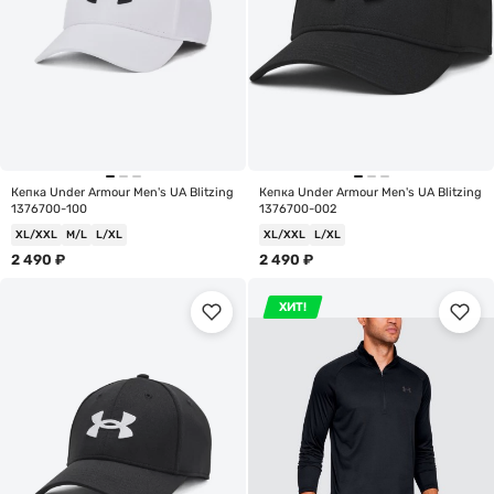
Кепка Under Armour Men's UA Blitzing
Кепка Under Armour Men's UA Blitzing
1376700-100
1376700-002
XL/XXL
M/L
L/XL
XL/XXL
L/XL
2 490
₽
2 490
₽
ХИТ!