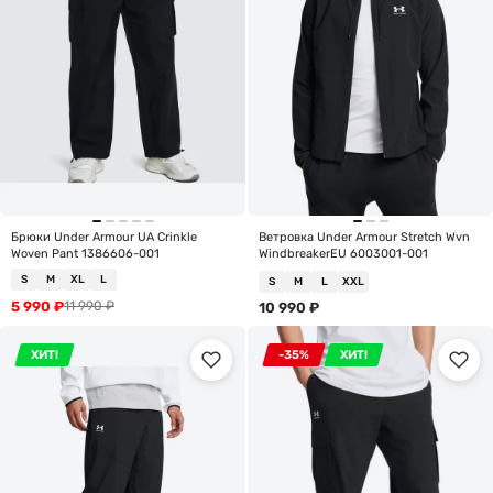
Брюки Under Armour UA Crinkle
Ветровка Under Armour Stretch Wvn
Woven Pant 1386606-001
WindbreakerEU 6003001-001
S
M
XL
L
S
M
L
XXL
5 990
₽
11 990
₽
10 990
₽
ХИТ!
-35%
ХИТ!