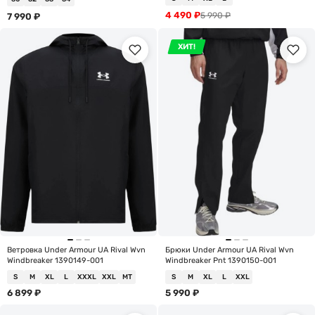
4 490
₽
5 990
₽
7 990
₽
ХИТ!
Ветровка Under Armour UA Rival Wvn
Брюки Under Armour UA Rival Wvn
Windbreaker 1390149-001
Windbreaker Pnt 1390150-001
S
M
XL
L
XXXL
XXL
MT
S
M
XL
L
XXL
6 899
₽
5 990
₽