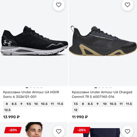
Кроссовки Under Armour UA HOVR
Кроссовки Under Armour UA Charged
Sonic 6 3026121-001
Commit TR 5 6007140-016
8
8.5
9
9.5
10
10.5
11
11.5
7.5
8
8.5
9
10
10.5
11
11.5
12.5
12
13 990
₽
11 990
₽
-20%
-25%