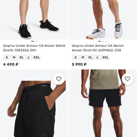
Шорты Under Armour UA Woven Wdmk
Шорты Under Armour UA Vanish
Shorts 1383356-001
Woven Short DC 6009865-338
S
M
XL
L
XXL
S
M
XL
L
XXL
4 490
₽
5 990
₽