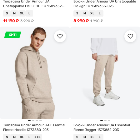
Толстовка Under Armour UA
Брюки Under Armour UA Unstoppable
Unstoppable Flc FZ HD EU 1389352-
Flc Jgr EU 1389353-025
025
S
M
XL
L
S
M
XL
L
11 190
₽
8 990
₽
13 990
₽
11 990
₽
ХИТ!
Толстовка Under Armour UA Essential
Брюки Under Armour UA Essential
Fleece Hoodie 1373880-203
Fleece Jogger 1373882-203
S
M
XL
L
XXL
S
M
XL
L