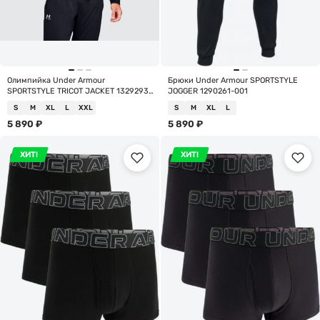
Олимпийка Under Armour
Брюки Under Armour SPORTSTYLE
SPORTSTYLE TRICOT JACKET 1329293-
JOGGER 1290261-001
002
S
M
XL
L
XXL
S
M
XL
L
5 890
₽
5 890
₽
ХИТ!
ХИТ!