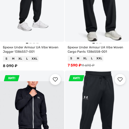
Брюки Under Armour UA Vibe Woven
Брюки Under Armour UA Vibe Woven
Jogger 1386557-001
Cargo Pants 1386558-001
S
M
XL
L
XXL
S
M
XL
L
XXL
7 590
₽
11 690
₽
8 090
₽
ХИТ!
ХИТ!