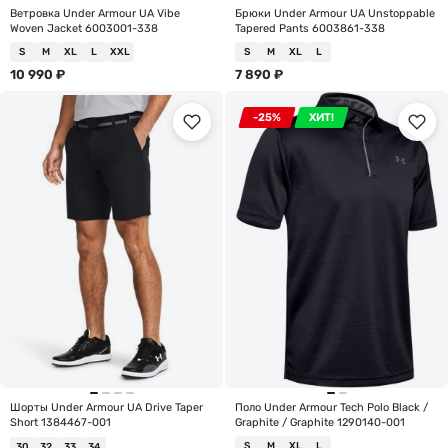
Ветровка Under Armour UA Vibe
Брюки Under Armour UA Unstoppable
Woven Jacket 6003001-338
Tapered Pants 6003861-338
S
M
XL
L
XXL
S
M
XL
L
10 990
₽
7 890
₽
-25%
ХИТ!
Шорты Under Armour UA Drive Taper
Поло Under Armour Tech Polo Black /
Short 1384467-001
Graphite / Graphite 1290140-001
S
M
XL
L
30
32
33
34