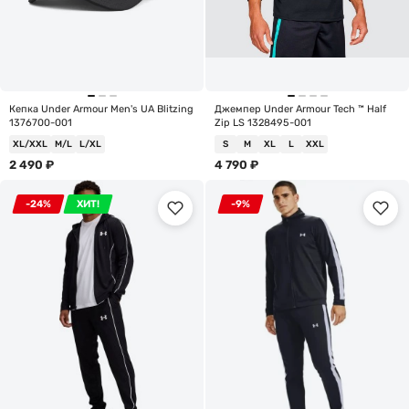
Кепка Under Armour Men's UA Blitzing
Джемпер Under Armour Tech ™ Half
1376700-001
Zip LS 1328495-001
XL/XXL
M/L
L/XL
S
M
XL
L
XXL
2 490
₽
4 790
₽
-24%
ХИТ!
-9%