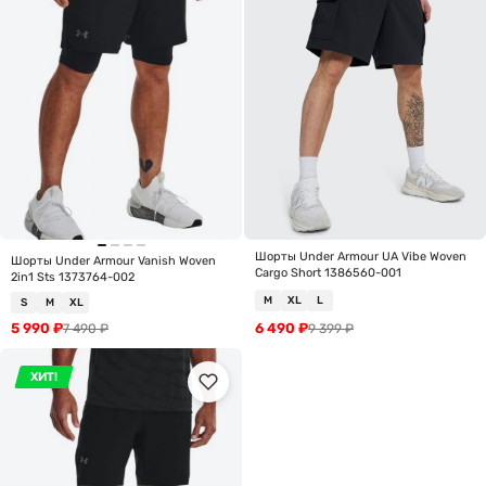
Шорты Under Armour UA Vibe Woven
Шорты Under Armour Vanish Woven
Cargo Short 1386560-001
2in1 Sts 1373764-002
M
XL
L
S
M
XL
5 990
₽
6 490
₽
7 490
₽
9 399
₽
ХИТ!