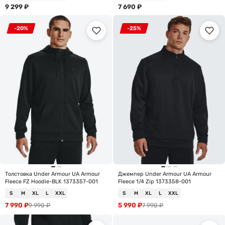
9 299
₽
7 690
₽
-20%
-25%
Толстовка Under Armour UA Armour
Джемпер Under Armour UA Armour
Fleece FZ Hoodie-BLK 1373357-001
Fleece 1/4 Zip 1373358-001
S
M
XL
L
XXL
S
M
XL
L
XXL
7 990
₽
5 990
₽
9 990
₽
7 990
₽