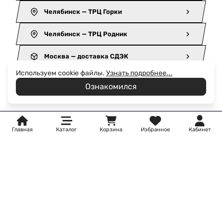
Челябинск — ТРЦ Горки
Челябинск — ТРЦ Родник
Москва — доставка СДЭК
Используем cookie файлы.
Узнать подробнее...
Санкт-Петербург — доставка СДЭК
Ознакомился
Главная
Каталог
Корзина
Избранное
Кабинет
Контакты
+74951091323
iqongrinvich@gmail.com
Москва - Ленинский проспект 146
Пн-Вс 10:00—22:00
Магазин