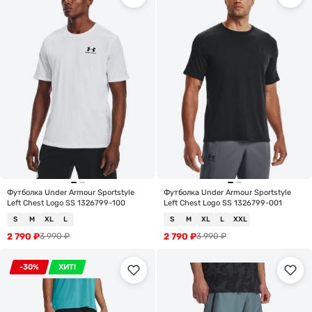
Футболка Under Armour Sportstyle
Футболка Under Armour Sportstyle
Left Chest Logo SS 1326799-100
Left Chest Logo SS 1326799-001
S
M
XL
L
S
M
XL
L
XXL
2 790
₽
2 790
₽
3 990
₽
3 990
₽
-30%
ХИТ!