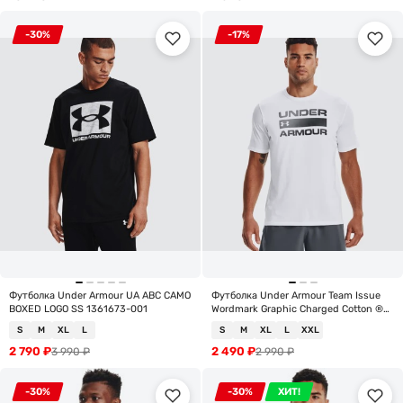
-30%
-17%
Футболка Under Armour UA ABC CAMO
Футболка Under Armour Team Issue
BOXED LOGO SS 1361673-001
Wordmark Graphic Charged Cotton ®
SS 1329582-100
S
M
XL
L
S
M
XL
L
XXL
2 790
₽
2 490
₽
3 990
₽
2 990
₽
-30%
-30%
ХИТ!