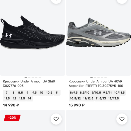
Кроссовки Under Armour UA Shift
Кроссовки Under Armour UA HOVR
3027776-003
Apparition RTRFTR TC 3027595-100
7
8
8.5
9
9.5
10
10.5
11
8/9.5
8.5/10
9/10.5
9.5/11
10/11.5
11.5
12
12.5
14
10.5/12
11/12.5
11.5/13
12/13.5
14 990
₽
15 990
₽
-20%