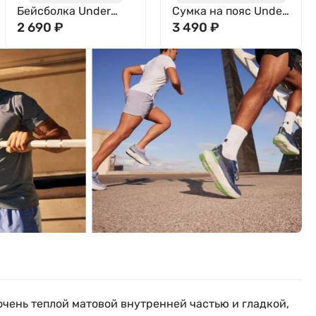
Бейсболка Under
Сумка на пояс Under
Armour Men's UA
2 690
₽
Armour UA Essential
3 490
₽
Blitzing Adj 1376701-
Lite WB Xbody
001
1381914-842
очень теплой матовой внутренней частью и гладкой,