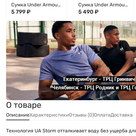
Сумка Under Armour
Сумка Under Armour
UA Undeniable 5.0
5 799
₽
UA Undeniable 5.0
5 490
₽
Duffle MD 1369223-
Duffle S 1369222-100
011
О товаре
Описание
Характеристики
Отзывы (0)
Оплата
Доставка
Технология UA Storm отталкивает воду без ущерба дл