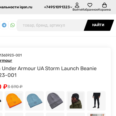
альности iqon.ru
+74951091323
Войти
Избранное
Корзина
НАЙТИ
1365923-001
Armour
 Under Armour UA Storm Launch Beanie
23-001
0
₽
3 590
₽