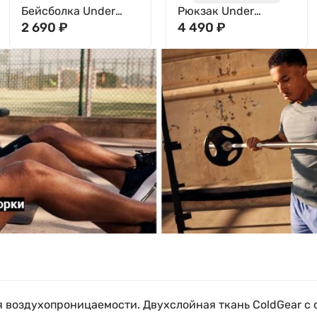
Бейсболка Under
Рюкзак Under
Armour Men's UA
2 690
₽
Armour UA Hustle Lite
4 490
₽
Blitzing Adj 1376701-
Backpack 6000399-
002
690
я воздухопроницаемости. Двухслойная ткань ColdGear с 