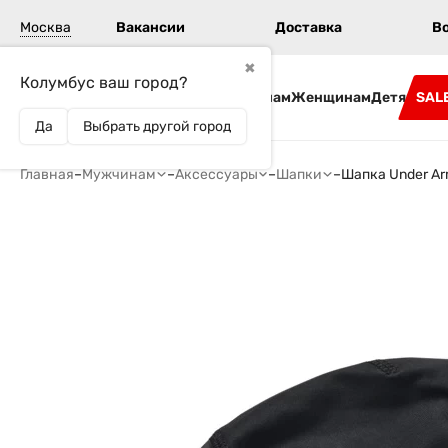
Москва
Вакансии
Доставка
В
✖
Колумбус ваш город?
Бренды
Мужчинам
Женщинам
Детям
SAL
Да
Выбрать другой город
Главная
–
Мужчинам
–
Аксессуары
–
Шапки
–
Шапка Under Ar