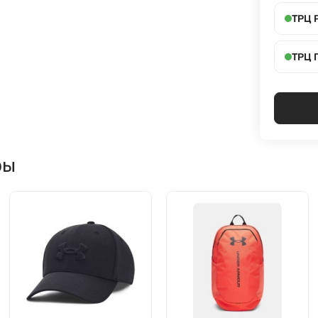
ТРЦ 
ТРЦ 
ры