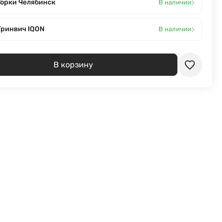
›
Горки Челябинск
В наличии
›
Гринвич IQON
В наличии
В корзину