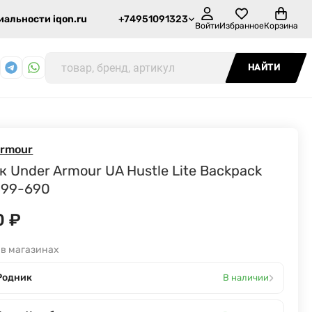
альности iqon.ru
+74951091323
Войти
Избранное
Корзина
НАЙТИ
Armour
 Under Armour UA Hustle Lite Backpack
99-690
0
₽
 в магазинах
›
Родник
В наличии