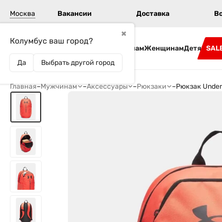
Москва
Вакансии
Доставка
В
✖
Колумбус ваш город?
Бренды
Мужчинам
Женщинам
Детям
SAL
Да
Выбрать другой город
Главная
–
Мужчинам
–
Аксессуары
–
Рюкзаки
–
Рюкзак Under