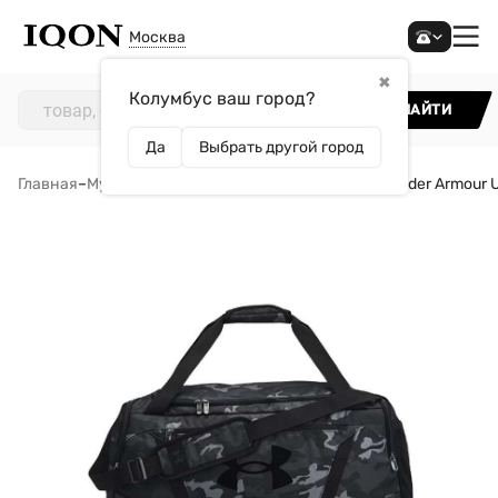
Москва
✖
Колумбус ваш город?
НАЙТИ
Да
Выбрать другой город
Главная
–
Мужчинам
–
Аксессуары
–
Сумки
–
Сумка Under Armour U