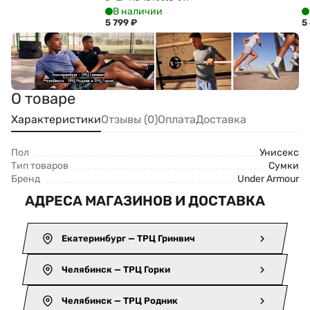
Duffle MD 1369223-011
Du
В наличии
5 799
₽
5
О товаре
Характеристики
Отзывы (0)
Оплата
Доставка
Пол
Унисекс
Тип товаров
Сумки
Бренд
Under Armour
АДРЕСА МАГАЗИНОВ И ДОСТАВКА
Екатеринбург — ТРЦ Гринвич
Челябинск — ТРЦ Горки
Челябинск — ТРЦ Родник