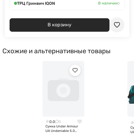
›
ТРЦ Гринвич IQON
В наличии
В корзину
Схожие и альтернативные товары
0.0
0
Сумка Under Armour
С
UA Undeniable 5.0
UA