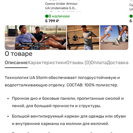
Сумка Under Armour
С
UA Undeniable 5.0
UA
Duffle MD 1369223-011
Du
В наличии
5 799
₽
5
О товаре
Описание
Характеристики
Отзывы (0)
Оплата
Доставка
Технология UA Storm обеспечивает погодоустойчивую и
водоотталкивающую отделку. СОСТАВ: 100% полиэстер.
Прочное дно и боковые панели, пропитанные смолой и
пеной, для большей прочности и структуры.
Большой вентилируемый карман для одежды или обуви
и внутренние карманы на молнии для мелочей.