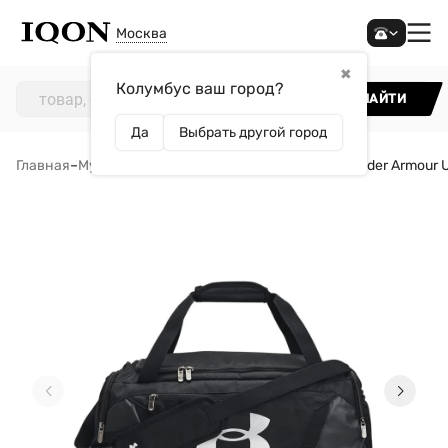
Москва
✖
Колумбус ваш город?
НАЙТИ
Да
Выбрать другой город
Главная
–
Мужчинам
–
Аксессуары
–
Сумки
–
Сумка Under Armour U