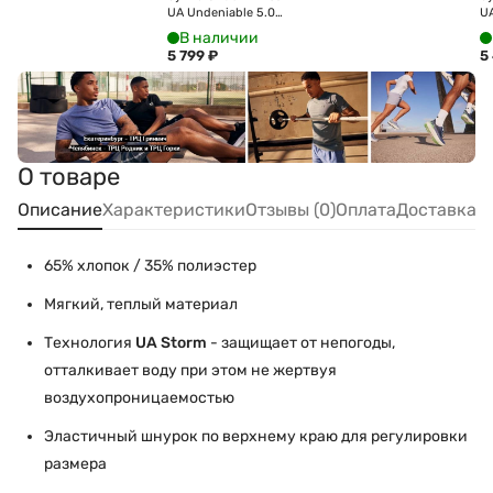
UA Undeniable 5.0
UA
Duffle MD 1369223-011
Du
В наличии
5 799
₽
5
О товаре
Описание
Характеристики
Отзывы (0)
Оплата
Доставка
65% хлопок / 35% полиэстер
Мягкий, теплый материал
Технология
UA
Storm
- защищает от непогоды,
отталкивает воду при этом не жертвуя
воздухопроницаемостью
Эластичный шнурок по верхнему краю для регулировки
размера