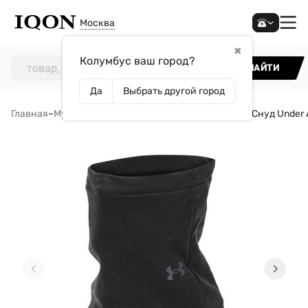
Москва
✖
Колумбус ваш город?
НАЙТИ
Да
Выбрать другой город
Главная
–
Мужчинам
–
Аксессуары
–
Шарфы и снуды
–
Снуд Under 