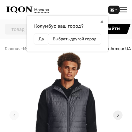
Москва
✖
Колумбус ваш город?
НАЙТИ
Да
Выбрать другой город
Главная
–
Мужчинам
–
Одежда
–
Жилеты
–
Жилет Under Armour UA 