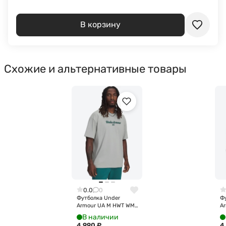
В корзину
Схожие и альтернативные товары
0.0
0
Футболка Under
Ф
Armour UA M HWT WM
Ar
SS 6009266-069
S
В наличии
4 990
₽
4