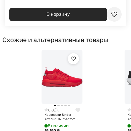
В корзину
Схожие и альтернативные товары
0.0
0
Кроссовки Under
К
Armour UA Phantom X
Ar
6007183-600
6
В наличии
19 190
₽
1