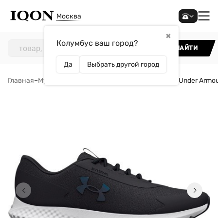
Москва
✖
Колумбус ваш город?
НАЙТИ
Да
Выбрать другой город
Главная
–
Мужчинам
–
Обувь
–
Кроссовки
–
Кроссовки Under Armou