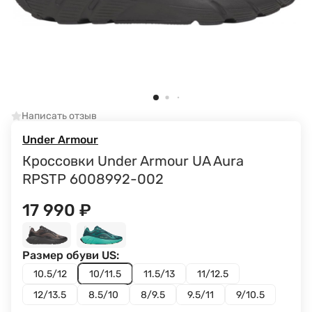
Написать отзыв
Under Armour
Кроссовки Under Armour UA Aura
RPSTP 6008992-002
17 990
₽
Размер обуви US:
10.5/12
10/11.5
11.5/13
11/12.5
12/13.5
8.5/10
8/9.5
9.5/11
9/10.5