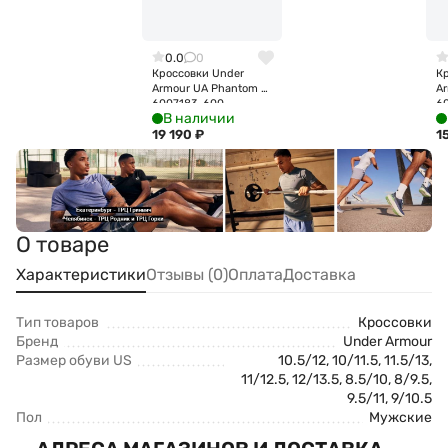
0.0
0
Кроссовки Under
К
Armour UA Phantom X
Ar
6007183-600
6
В наличии
19 190
₽
1
О товаре
Характеристики
Отзывы (0)
Оплата
Доставка
Тип товаров
Кроссовки
Бренд
Under Armour
Размер обуви US
10.5/12, 10/11.5, 11.5/13,
11/12.5, 12/13.5, 8.5/10, 8/9.5,
9.5/11, 9/10.5
Пол
Мужские