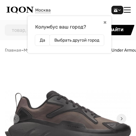
Москва
✖
Колумбус ваш город?
НАЙТИ
Да
Выбрать другой город
Главная
–
Мужчинам
–
Обувь
–
Кроссовки
–
Кроссовки Under Armo