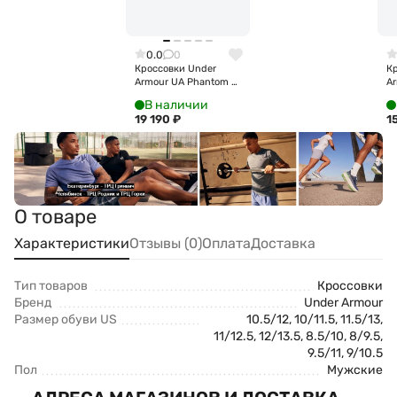
0.0
0
Кроссовки Under
К
Armour UA Phantom X
Ar
6007183-600
6
В наличии
19 190
₽
1
О товаре
Характеристики
Отзывы (0)
Оплата
Доставка
Тип товаров
Кроссовки
Бренд
Under Armour
Размер обуви US
10.5/12, 10/11.5, 11.5/13,
11/12.5, 12/13.5, 8.5/10, 8/9.5,
9.5/11, 9/10.5
Пол
Мужские