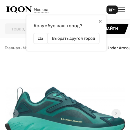
Москва
✖
Колумбус ваш город?
НАЙТИ
Да
Выбрать другой город
Главная
–
Мужчинам
–
Обувь
–
Кроссовки
–
Кроссовки Under Armo