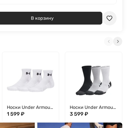
В корзину
Носки Under Armour
Носки Under Armour
(3 пары) UA
1 599
₽
Unisex UA Perf Tech
3 599
₽
Performance Cotton
6pk Crew 1386242-
3p Qtr 6009686-100
011