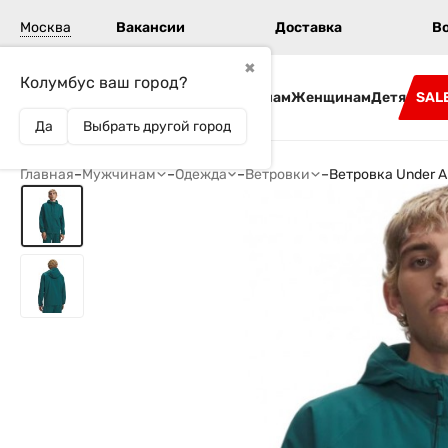
Москва
Вакансии
Доставка
В
✖
Колумбус ваш город?
Бренды
Мужчинам
Женщинам
Детям
SAL
Да
Выбрать другой город
Главная
–
Мужчинам
–
Одежда
–
Ветровки
–
Ветровка Under A