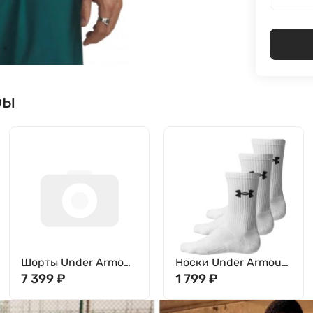
ры
Шорты Under Armour
Носки Under Armour
UA Unstoppable
7 399
₽
(3 пары) UA
1 799
₽
Woven Shorts
Performance Cotton
6009361-001
3p Crw 6009685-100