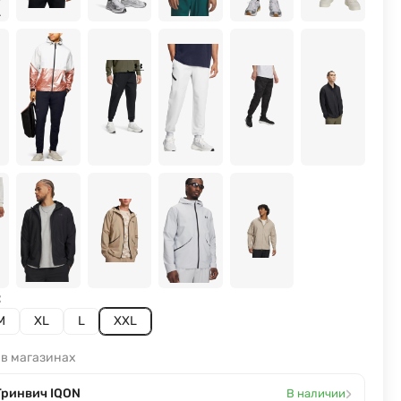
:
M
XL
L
XXL
 в магазинах
›
Гринвич IQON
В наличии