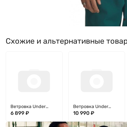
Схожие и альтернативные това
Ветровка Under
Ветровка Under
Armour UA Rival Wvn
6 899
₽
Armour UA
10 990
₽
Windbreaker
Unstoppable Woven
1390149-410
Jacket 6014621-338