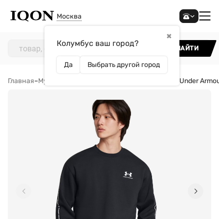
Москва
✖
Колумбус ваш город?
НАЙТИ
Да
Выбрать другой город
Главная
–
Мужчинам
–
Одежда
–
Джемперы
–
Джемпер Under Armour