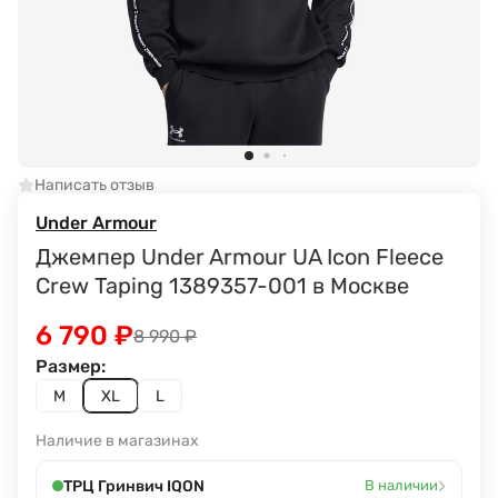
Написать отзыв
Under Armour
Джемпер Under Armour UA Icon Fleece
Crew Taping 1389357-001 в Москве
6 790
₽
8 990
₽
Размер:
M
XL
L
Наличие в магазинах
›
ТРЦ Гринвич IQON
В наличии