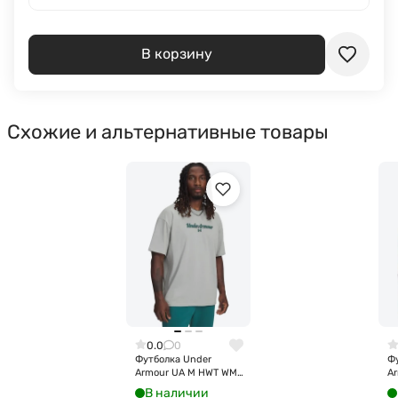
В корзину
Схожие и альтернативные товары
0.0
0
Футболка Under
Ф
Armour UA M HWT WM
Ar
SS 6009266-069
S
В наличии