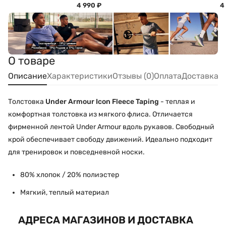
4 990
₽
4
О товаре
Описание
Характеристики
Отзывы (0)
Оплата
Доставка
Толстовка
Under Armour Icon Fleece Taping
- теплая и
комфортная толстовка из мягкого флиса. Отличается
фирменной лентой Under Armour вдоль рукавов. Свободный
крой обеспечивает свободу движений. Идеально подходит
для тренировок и повседневной носки.
80% хлопок / 20% полиэстер
Мягкий, теплый материал
АДРЕСА МАГАЗИНОВ И ДОСТАВКА