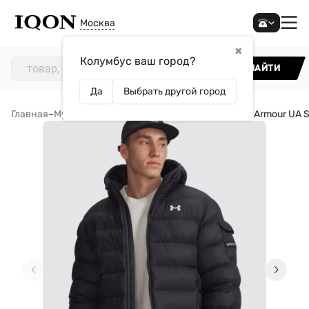
Москва
✖
Колумбус ваш город?
НАЙТИ
Да
Выбрать другой город
Главная
–
Мужчинам
–
Одежда
–
Куртки
–
Куртка Under Armour UA 