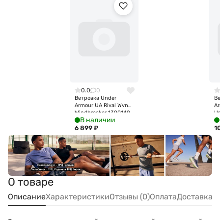
0.0
0
Ветровка Under
В
Armour UA Rival Wvn
A
Windbreaker 1390149-
U
В наличии
410
Ja
6 899
₽
1
О товаре
Описание
Характеристики
Отзывы (0)
Оплата
Доставка