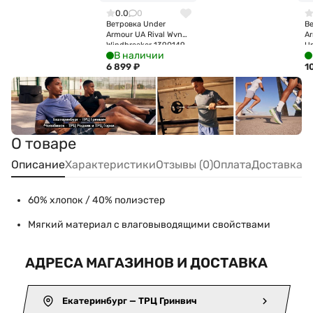
0.0
0
Ветровка Under
В
Armour UA Rival Wvn
A
Windbreaker 1390149-
U
В наличии
410
Ja
6 899
₽
1
О товаре
Описание
Характеристики
Отзывы (0)
Оплата
Доставка
60% хлопок / 40% полиэстер
Мягкий материал с влаговыводящими свойствами
АДРЕСА МАГАЗИНОВ И ДОСТАВКА
Екатеринбург — ТРЦ Гринвич