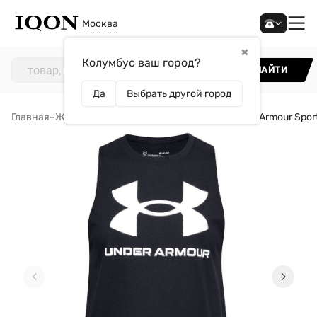
Москва
✖
Колумбус ваш город?
НАЙТИ
Да
Выбрать другой город
Главная
–
Женщинам
–
Одежда
–
Майки
–
Майка Under Armour Sport