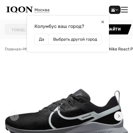
Москва
✖
Колумбус ваш город?
НАЙТИ
Да
Выбрать другой город
Главная
–
Мужчинам
–
Обувь
–
Кроссовки
–
Кроссовки Nike React P