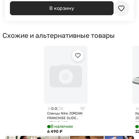
В корзину
Схожие и альтернативные товары
0.0
0
Сланцы Nike JORDAN
Кр
FRANCHISE SLIDE
J
HF3263-402
D
В наличии
6 490
₽
2