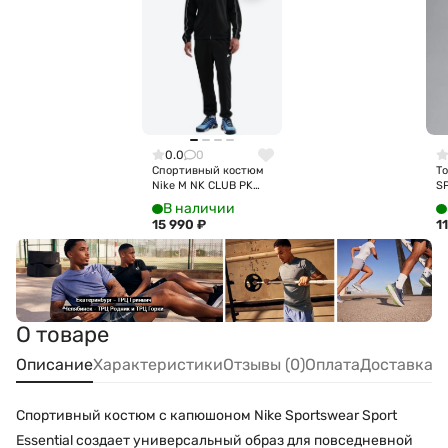
0.0
0
Спортивный костюм
То
Nike M NK CLUB PK
S
TRK SUIT HV1444-010
C
В наличии
15 990
₽
1
О товаре
Описание
Характеристики
Отзывы (0)
Оплата
Доставка
Спортивный костюм с капюшоном Nike Sportswear Sport
Essential создает универсальный образ для повседневной