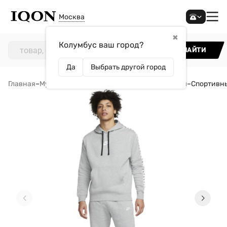
Москва
✖
Колумбус ваш город?
НАЙТИ
Да
Выбрать другой город
Главная
–
Мужчинам
–
Одежда
–
Спортивные костюмы
–
Спортивный