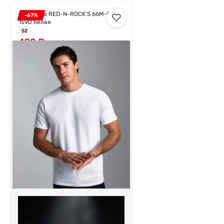
Футболка RED-N-ROCK'S 66M-RR-
-67%
1590 белая
52
490
₽
1 490
₽