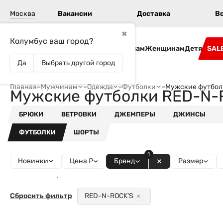
Москва
Вакансии
Доставка
В
✖
Колумбус ваш город?
Бренды
Мужчинам
Женщинам
Детям
SAL
Да
Выбрать другой город
Главная
–
Мужчинам
–
Одежда
–
Футболки
–
Мужские футбол
Мужские футболки RED-N-
БРЮКИ
ВЕТРОВКИ
ДЖЕМПЕРЫ
ДЖИНСЫ
ФУТБОЛКИ
ШОРТЫ
1
Новинки
Цена ₽
Бренд
Размер
Найдено товаров - 1
Сбросить фильтр
RED-N-ROCK'S