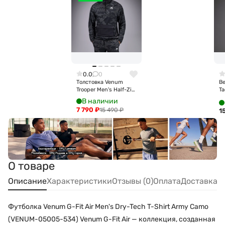
0.0
0
Толстовка Venum
В
Trooper Men's Half-Zip
Ta
Jacket - Black/Dark
Ja
В наличии
Charcoal Ven05355-
R
7 790
₽
15 490
₽
1
577
О товаре
Описание
Характеристики
Отзывы (0)
Оплата
Доставка
Футболка Venum G-Fit Air Men's Dry-Tech T-Shirt Army Camo
(VENUM-05005-534) Venum G-Fit Air — коллекция, созданная