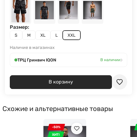
Размер:
S
M
XL
L
XXL
Наличие в магазинах
›
ТРЦ Гринвич IQON
В наличии
В корзину
Схожие и альтернативные товары
-50%
ХИТ!