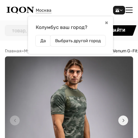
Москва
✖
Колумбус ваш город?
НАЙТИ
Да
Выбрать другой город
Главная
–
Мужчинам
–
Одежда
–
Футболки
–
Футболка Venum G-Fit 