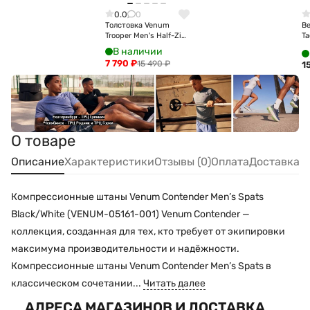
0.0
0
Толстовка Venum
В
Trooper Men's Half-Zip
Ta
Jacket - Black/Dark
Ja
В наличии
Charcoal Ven05355-
R
7 790
₽
15 490
₽
1
577
О товаре
Описание
Характеристики
Отзывы (0)
Оплата
Доставка
Компрессионные штаны Venum Contender Men’s Spats
Black/White (VENUM-05161-001) Venum Contender —
коллекция, созданная для тех, кто требует от экипировки
максимума производительности и надёжности.
Компрессионные штаны Venum Contender Men’s Spats в
классическом сочетании...
Читать далее
АДРЕСА МАГАЗИНОВ И ДОСТАВКА