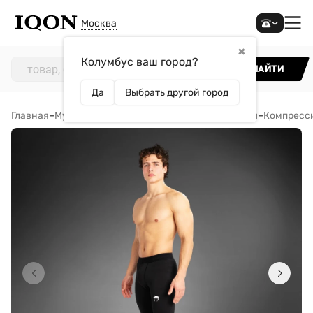
Москва
✖
Колумбус ваш город?
НАЙТИ
Да
Выбрать другой город
Главная
–
Мужчинам
–
Одежда
–
Спортивные костюмы
–
Компресс