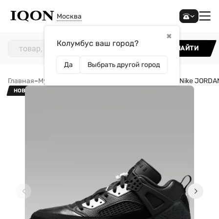
Москва
✖
Колумбус ваш город?
НАЙТИ
Да
Выбрать другой город
Главная
–
Мужчинам
–
Обувь
–
Кроссовки
–
Кроссовки Nike JORDAN
НОВИНКА!