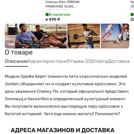
Сланцы Nike JORDAN
Кр
FRANCHISE SLIDE
J
HF3263-402
D
В наличии
6 490
₽
2
О товаре
Описание
Характеристики
Отзывы (0)
Оплата
Доставка
Модель Spizike берет элементы пяти классических моделей
Jordan, объединяет их и создает культовые кроссовки. Это
дань уважения Спайку Ли, который официально представил
Голливуд и баскетбол в определенный культурный момент.
Вы получаете великолепно выглядящую пару кроссовок с
богатой историей. Чего еще можно желать? Понимаете?
АДРЕСА МАГАЗИНОВ И ДОСТАВКА