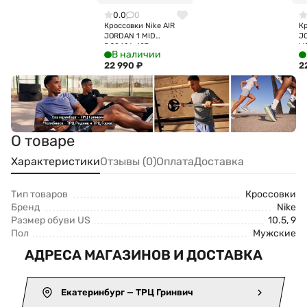
0.0
0
Кроссовки Nike AIR
Кр
JORDAN 1 MID
J
DQ8426-107
H
В наличии
22 990
₽
2
О товаре
Характеристики
Отзывы (0)
Оплата
Доставка
Тип товаров
Кроссовки
Бренд
Nike
Размер обуви US
10.5, 9
Пол
Мужские
АДРЕСА МАГАЗИНОВ И ДОСТАВКА
Екатеринбург — ТРЦ Гринвич