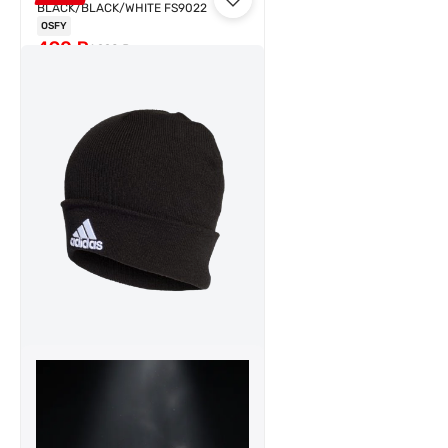
BLACK/BLACK/WHITE FS9022
OSFY
490
₽
1 990
₽