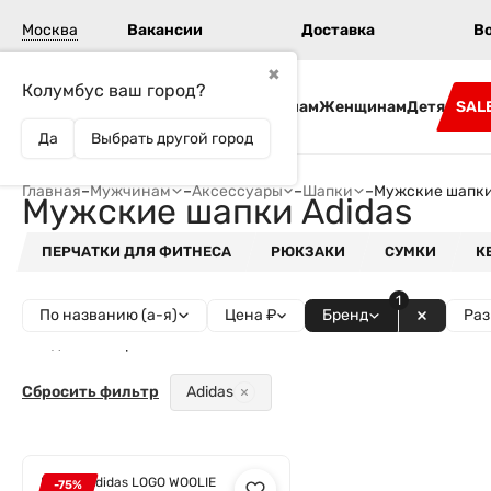
Москва
Вакансии
Доставка
В
✖
Колумбус ваш город?
Бренды
Мужчинам
Женщинам
Детям
SAL
Да
Выбрать другой город
Главная
–
Мужчинам
–
Аксессуары
–
Шапки
–
Мужские шапки
Мужские шапки Adidas
ПЕРЧАТКИ ДЛЯ ФИТНЕСА
РЮКЗАКИ
СУМКИ
К
1
По названию (а-я)
Цена ₽
Бренд
Раз
Найдено товаров - 1
Сбросить фильтр
Adidas
Шапка Adidas LOGO WOOLIE
-75%