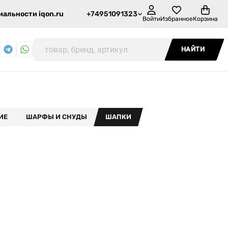
альности iqon.ru
+74951091323
Войти
Избранное
Корзина
НАЙТИ
ИЕ
ШАРФЫ И СНУДЫ
ШАПКИ