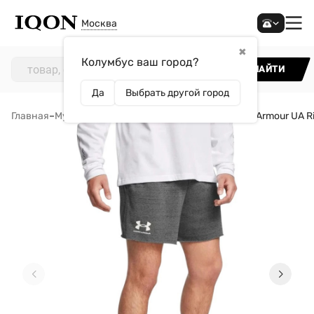
Москва
✖
Колумбус ваш город?
НАЙТИ
Да
Выбрать другой город
Главная
–
Мужчинам
–
Одежда
–
Шорты
–
Шорты Under Armour UA Ri