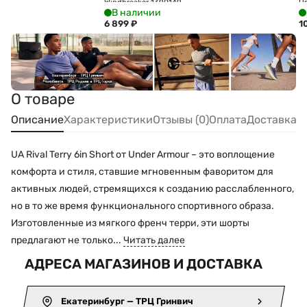
Windbreaker 1390149-
U
В наличии
410
Ja
6 899
₽
1
О товаре
Описание
Характеристики
Отзывы (0)
Оплата
Доставка
UA Rival Terry 6in Short от Under Armour – это воплощение
комфорта и стиля, ставшие мгновенным фаворитом для
активных людей, стремящихся к созданию расслабленного,
но в то же время функционального спортивного образа.
Изготовленные из мягкого френч терри, эти шорты
предлагают не только...
Читать далее
АДРЕСА МАГАЗИНОВ И ДОСТАВКА
Екатеринбург — ТРЦ Гринвич