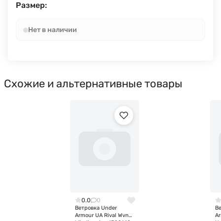
Размер:
Нет в наличии
Схожие и альтернативные товары
0.0
0
Ветровка Under
В
Armour UA Rival Wvn
A