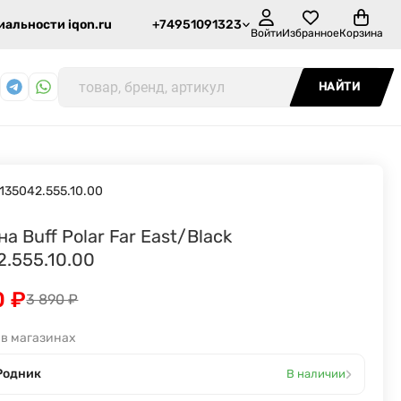
альности iqon.ru
+74951091323
Войти
Избранное
Корзина
НАЙТИ
135042.555.10.00
а Buff Polar Far East/Black
2.555.10.00
0
₽
3 890
₽
 в магазинах
›
Родник
В наличии