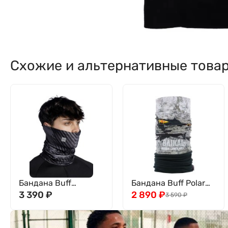
Схожие и альтернативные това
Бандана Buff
Бандана Buff Polar
Thermonet Tenty
3 390
₽
Baikal/Black
2 890
₽
3 590
₽
Graphite
135045.937.10.00
132771.901.10.00