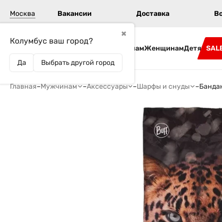
Москва
Вакансии
Доставка
В
✖
Колумбус ваш город?
Бренды
Мужчинам
Женщинам
Детям
SAL
Да
Выбрать другой город
Главная
–
Мужчинам
–
Аксессуары
–
Шарфы и снуды
–
Бандан