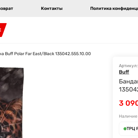
озврат
Контакты
Политика конфиденци
E
а Buff Polar Far East/Black 135042.555.10.00
Артикул:
Buff
Бандан
13504
3 09
Наличие
ТРЦ 