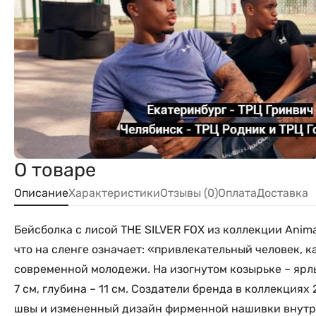
О товаре
Описание
Характеристики
Отзывы (0)
Оплата
Доставка
Бейсболка с лисой THE SILVER FOX из коллекции Anim
что на сленге означает: «привлекательный человек, к
современной молодежи. На изогнутом козырьке – ярл
7 см, глубина – 11 см. Создатели бренда в коллекция
швы и измененный дизайн фирменной нашивки внутр