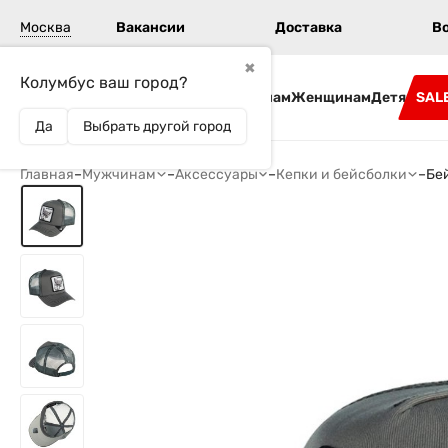
Москва
Вакансии
Доставка
В
✖
Колумбус ваш город?
Бренды
Мужчинам
Женщинам
Детям
SAL
Да
Выбрать другой город
Главная
–
Мужчинам
–
Аксессуары
–
Кепки и бейсболки
–
Бе