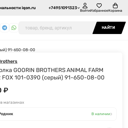
альности iqon.ru
+74951091323
Войти
Избранное
Корзина
НАЙТИ
рый) 91-650-08-00
Brothers
олка GOORIN BROTHERS ANIMAL FARM
R FOX 101-0390 (серый) 91-650-08-00
0
₽
 в магазинах
›
Родник
В наличии