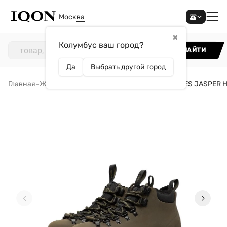
Москва
✖
Колумбус ваш город?
НАЙТИ
Да
Выбрать другой город
Главная
–
Женщинам
–
Обувь
–
Ботинки
–
Ботинки HIKES JASPER 