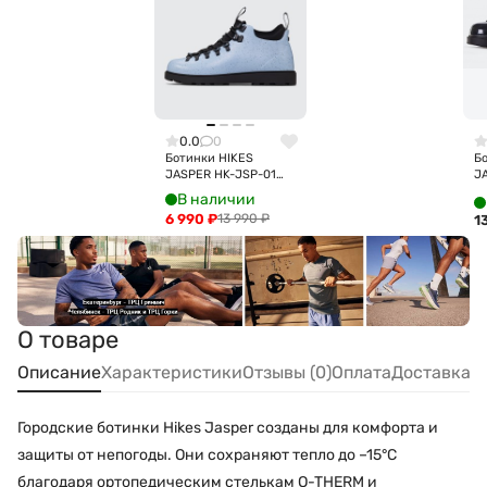
0.0
0
Ботинки HIKES
Б
JASPER HK-JSP-01
J
YENISEY
P
В наличии
6 990
₽
13 990
₽
1
О товаре
Описание
Характеристики
Отзывы (0)
Оплата
Доставка
Городские ботинки Hikes Jasper созданы для комфорта и
защиты от непогоды. Они сохраняют тепло до –15°C
благодаря ортопедическим стелькам O-THERM и