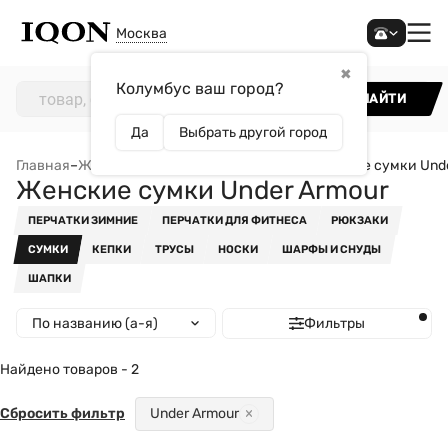
Москва
✖
Колумбус ваш город?
НАЙТИ
Да
Выбрать другой город
Главная
–
Женщинам
–
Аксессуары
–
Сумки
–
Женские сумки Unde
Женские сумки Under Armour
ПЕРЧАТКИ ЗИМНИЕ
ПЕРЧАТКИ ДЛЯ ФИТНЕСА
РЮКЗАКИ
СУМКИ
КЕПКИ
ТРУСЫ
НОСКИ
ШАРФЫ И СНУДЫ
ШАПКИ
По названию (а-я)
Фильтры
Найдено товаров - 2
Сбросить фильтр
Under Armour