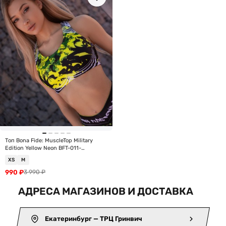
Топ Bona Fide: MuscleTop Military
Edition Yellow Neon BFT-011-
307MEYELNEO
XS
M
990
₽
3 990
₽
АДРЕСА МАГАЗИНОВ И ДОСТАВКА
Екатеринбург — ТРЦ Гринвич