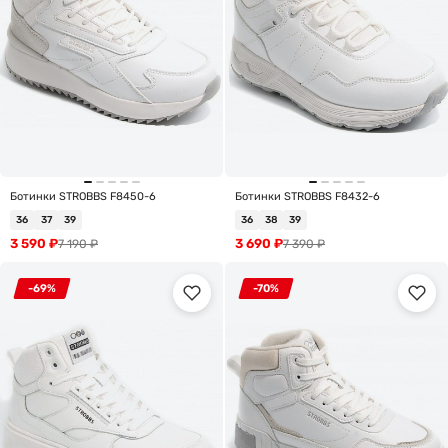
Ботинки STROBBS F8450-6
Ботинки STROBBS F8432-6
36
37
39
36
38
39
3 590
₽
3 690
₽
7 190
₽
7 390
₽
-69%
-70%