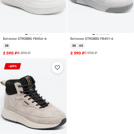
Ботинки STROBBS F8456-6
Ботинки STROBBS F8451-6
38
38
40
2 590
₽
2 390
₽
8 390
₽
7 990
₽
-69%