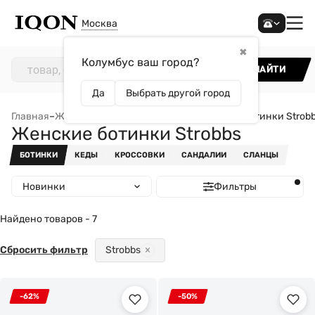
Москва
✖
Колумбус ваш город?
НАЙТИ
Да
Выбрать другой город
Главная
–
Женщинам
–
Обувь
–
Ботинки
–
Женские ботинки Strob
Женские ботинки Strobbs
БОТИНКИ
КЕДЫ
КРОССОВКИ
САНДАЛИИ
СЛАНЦЫ
Новинки
Фильтры
Найдено товаров - 7
Сбросить фильтр
Strobbs
-62%
-50%