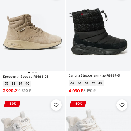
Сапоги Strobbs зимние F8489-3
Кроссовки Strobbs F8468-25
36
37
38
39
40
37
38
39
40
3 990
₽
4 090
₽
10 390
₽
8 190
₽
-50%
-50%