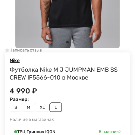
Написать отзыв
Nike
Футболка Nike M J JUMPMAN EMB SS
CREW IF5566-010 в Москве
4 990
₽
Размер:
S
M
XL
L
Наличие в магазинах
›
ТРЦ Гринвич IQON
В наличии