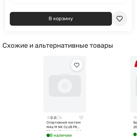
В корзину
Схожие и альтернативные товары
0.0
0
Спортивный костюм
Бр
Nike M NK CLUB PK
2
TRK SUIT HV1444-010
В наличии