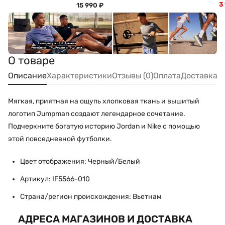
3
15 990
₽
О товаре
Описание
Характеристики
Отзывы (0)
Оплата
Доставка
Мягкая, приятная на ощупь хлопковая ткань и вышитый
логотип Jumpman создают легендарное сочетание.
Подчеркните богатую историю Jordan и Nike с помощью
этой повседневной футболки.
Цвет отображения: Черный/Белый
Артикул: IF5566-010
Страна/регион происхождения: Вьетнам
АДРЕСА МАГАЗИНОВ И ДОСТАВКА