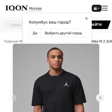
Москва
✖
Колумбус ваш город?
НАЙТИ
Да
Выбрать другой город
Главная
–
Мужчинам
–
Одежда
–
Футболки
–
Футболка Nike M J JU