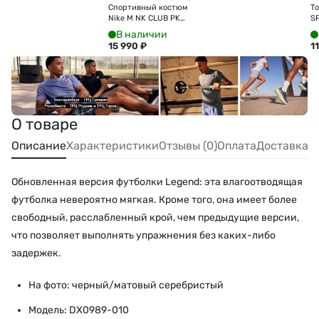
Спортивный костюм
То
Nike M NK CLUB PK
S
TRK SUIT HV1444-010
C
В наличии
15 990
₽
1
О товаре
Описание
Характеристики
Отзывы (0)
Оплата
Доставка
Обновленная версия футболки Legend: эта влагоотводящая
футболка невероятно мягкая. Кроме того, она имеет более
свободный, расслабленный крой, чем предыдущие версии,
что позволяет выполнять упражнения без каких-либо
задержек.
На фото: черный/матовый серебристый
Модель: DX0989-010