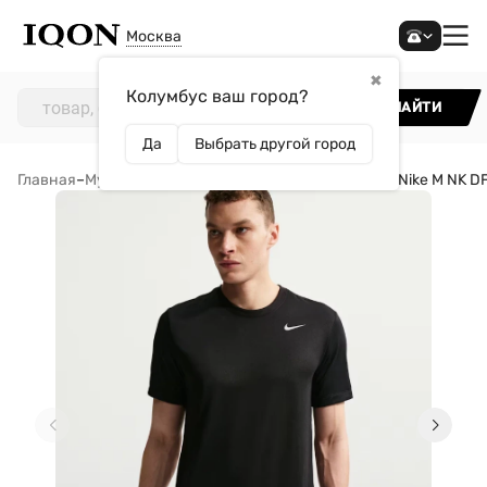
Москва
✖
Колумбус ваш город?
НАЙТИ
Да
Выбрать другой город
Главная
–
Мужчинам
–
Одежда
–
Футболки
–
Футболка Nike M NK D