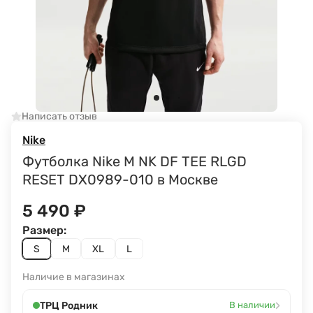
Написать отзыв
Nike
Футболка Nike M NK DF TEE RLGD
RESET DX0989-010 в Москве
5 490
₽
Размер:
S
M
XL
L
Наличие в магазинах
›
ТРЦ Родник
В наличии