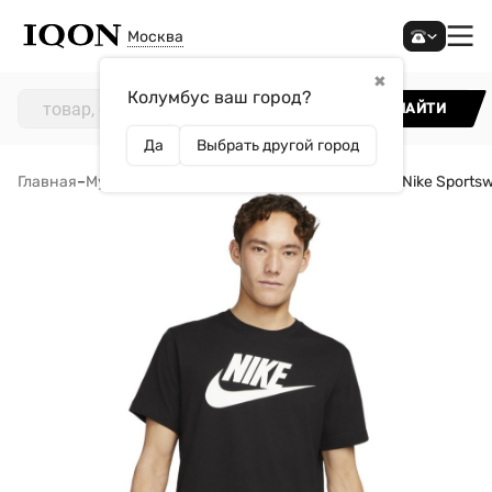
Москва
✖
Колумбус ваш город?
НАЙТИ
Да
Выбрать другой город
Главная
–
Мужчинам
–
Одежда
–
Футболки
–
Футболка Nike Sports