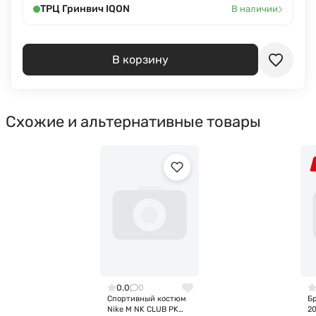
›
ТРЦ Гринвич IQON
В наличии
В корзину
Схожие и альтернативные товары
0.0
0
Спортивный костюм
Бр
Nike M NK CLUB PK
2