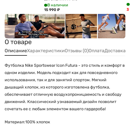
TRK SUIT HV1444-010
В наличии
3
15 990
₽
О товаре
Описание
Характеристики
Отзывы (0)
Оплата
Доставка
Футболка Nike Sportswear Icon Futura - это стиль и комфорт в
одном изделии. Модель подходит как для повседневного
использования, так и для занятий спортом. Мягкий
дышащий хлопок, из которого изготовлена футболка,
обеспечивает отличную воздухопроницаемость и свободу
движений. Классический узнаваемый дизайн позволит
сочетать ее с любым элементом вашего гардероба!
Материал:100% хлопок