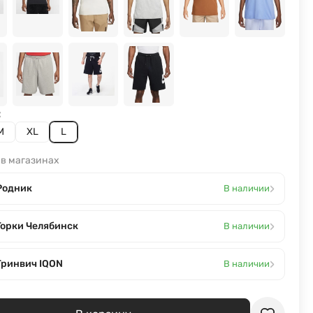
:
M
XL
L
 в магазинах
›
Родник
В наличии
›
Горки Челябинск
В наличии
›
Гринвич IQON
В наличии