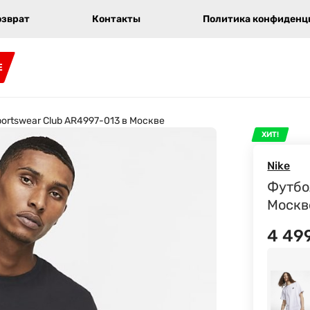
озврат
Контакты
Политика конфиденци
E
ortswear Club AR4997-013 в Москве
ХИТ!
Nike
Футбо
Москв
4 49