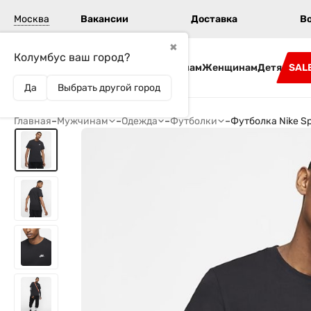
Москва
Вакансии
Доставка
В
✖
Колумбус ваш город?
Бренды
Мужчинам
Женщинам
Детям
SAL
Да
Выбрать другой город
Главная
–
Мужчинам
–
Одежда
–
Футболки
–
Футболка Nike Sp