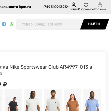
альности iqon.ru
+74951091323
Войти
Избранное
Корзина
НАЙТИ
лка Nike Sportswear Club AR4997-013 в
е
9
₽