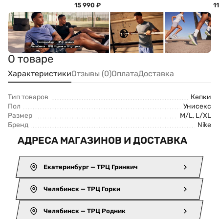
15 990
₽
1
О товаре
Характеристики
Отзывы (0)
Оплата
Доставка
Тип товаров
Кепки
Пол
Унисекс
Размер
M/L, L/XL
Бренд
Nike
АДРЕСА МАГАЗИНОВ И ДОСТАВКА
Екатеринбург — ТРЦ Гринвич
Челябинск — ТРЦ Горки
Челябинск — ТРЦ Родник