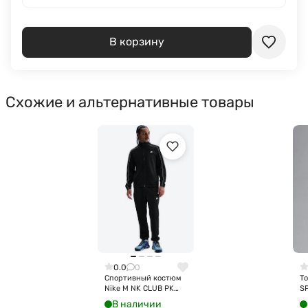
В корзину
Схожие и альтернативные товары
0.0
0
Спортивный костюм
То
Nike M NK CLUB PK
S
TRK SUIT HV1444-010
C
В наличии