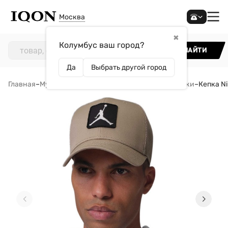
Москва
✖
Колумбус ваш город?
НАЙТИ
Да
Выбрать другой город
Главная
–
Мужчинам
–
Аксессуары
–
Кепки и бейсболки
–
Кепка Ni