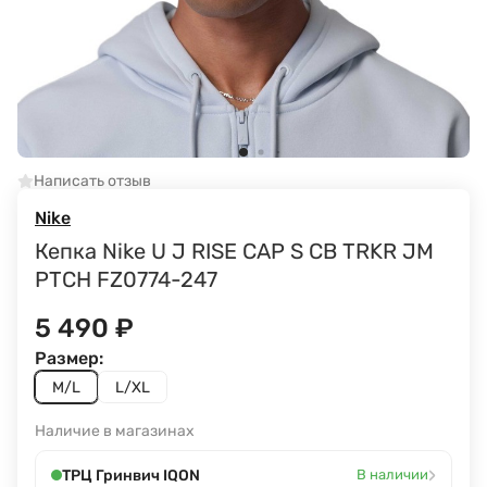
Написать отзыв
Nike
Кепка Nike U J RISE CAP S CB TRKR JM
PTCH FZ0774-247
5 490
₽
Размер:
M/L
L/XL
Наличие в магазинах
›
ТРЦ Гринвич IQON
В наличии