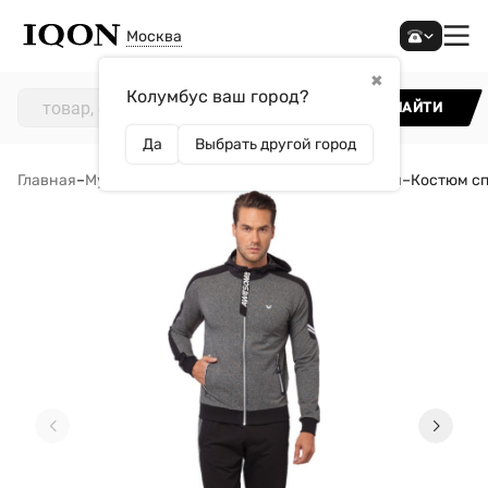
Москва
✖
Колумбус ваш город?
НАЙТИ
Да
Выбрать другой город
Главная
–
Мужчинам
–
Одежда
–
Спортивные костюмы
–
Костюм сп